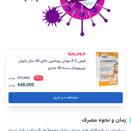
قرص A Z مولتی ویتامین بالای 50 سال بانوان
یوروویتال بسته 45 عددی
737,000
39%
تومان
448,000
تومان
مشاهده و خرید
زمان و نحوه مصرف
پیپراسیلین و تازوباکتام طبق دستور پزشک معمولاً هر 6 ساعت یکبار تزریق