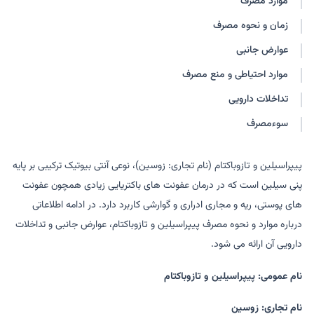
موارد مصرف
تازوپنیل
پیپراسیلین / تازوباکتام مایلن
زمان و نحوه مصرف
پیپ-تازو
پیپراسیلینا / تازوباکتام باسی
عوارض جانبی
موارد احتیاطی و منع مصرف
تداخلات دارویی
سوءمصرف
پیپراسیلین و تازوباکتام (نام تجاری: زوسین)، نوعی آنتی بیوتیک ترکیبی بر پایه
پنی سیلین است که در درمان عفونت های باکتریایی زیادی همچون عفونت
های پوستی، ریه و مجاری ادراری و گوارشی کاربرد دارد. در ادامه اطلاعاتی
درباره موارد و نحوه مصرف پیپراسیلین و تازوباکتام، عوارض جانبی و تداخلات
دارویی آن ارائه می شود.
نام عمومی: پیپراسیلین و تازوباکتام
نام تجاری: زوسین