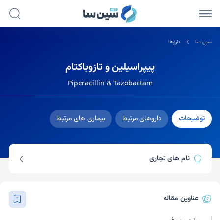
سین سا
داروها
پیپراسیلین و تازوباکتام
Piperacillin & Tazobactam
توضیحات
داروهای مرتبط
بیماری های مرتبط
نام های تجاری
زوسین
تازوسین
تازار
پیپراکتام
عناوین مقاله
پیپراتاز
پیپراسیلین / تازوباکتام
استراژن