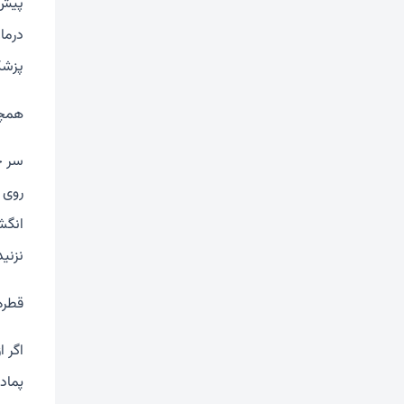
درما
پزشک
همچن
سر خ
انگش
نزنی
قطره 
پماد