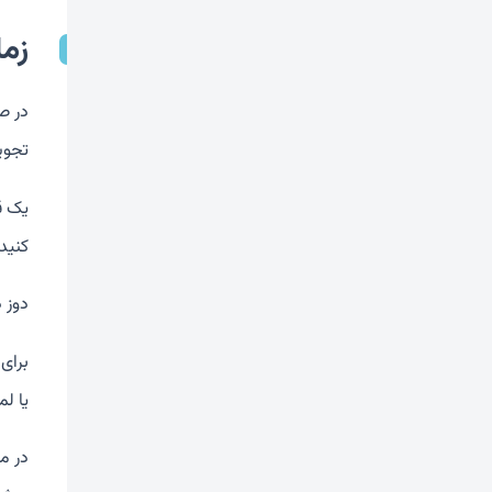
زم
در ص
تجوی
کنید.
دوز 
برای
یا ل
در م