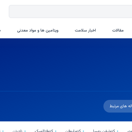
مقالات
اخبار سلامت
ویتامین ها و مواد معدنی
ب
له های مرتبط
وی
کتوتیفن بهسا
کتوبایوفن
کتوفتالمیک
زادیتن
ت