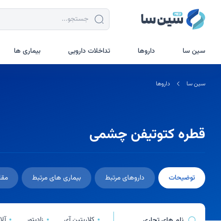
جستجو در سین سا
سین سا
داروها
تداخلات دارویی
بیماری ها
سین سا
داروها
قطره کتوتیفن چشمی
توضیحات
داروهای مرتبط
بیماری های مرتبط
مقا
کلاریتین آی
زادیتور
آلا
نام های تجاری