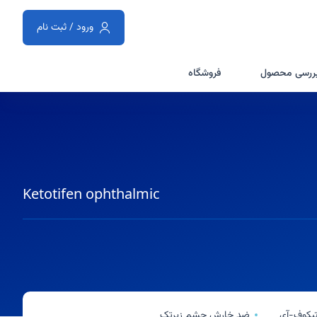
ورود / ثبت نام
ررسی محصول
فروشگاه
Ketotifen ophthalmic
یکوف-آی
ضد خارش چشم زیرتک