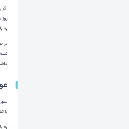
اگر پ
روز 
به پا
در ص
داشت
عو
سوزش
یا ت
به ی