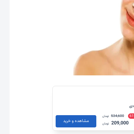
534,600
61
تومان
مشاهده و خرید
209,000
تومان