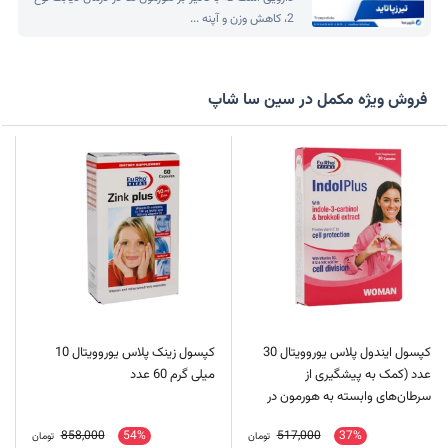
2، کاهش وزن و آپنه ...
فروش ویژه مکمل در سین سا شاپ
کپسول ایندول پلاس یوروویتال 30
کپسول زینک پلاس یوروویتال 10
عدد (کمک به پیشگیری از
میلی گرم 60 عدد
سرطان‌های وابسته به هورمون در
بانوان)
858,000
54%
517,000
37%
تومان
تومان