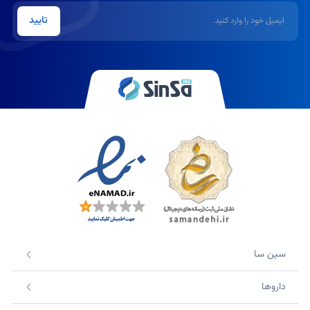
ایمیل
تایید
سین سا
داروها