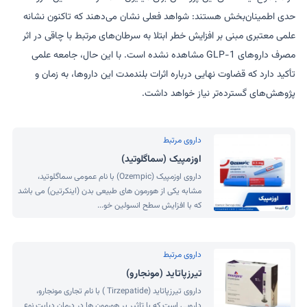
حدی اطمینان‌بخش هستند: شواهد فعلی نشان می‌دهند که تاکنون نشانه
علمی معتبری مبنی بر افزایش خطر ابتلا به سرطان‌های مرتبط با چاقی در اثر
مصرف داروهای GLP-1 مشاهده نشده است. با این حال، جامعه علمی
تأکید دارد که قضاوت نهایی درباره اثرات بلندمدت این داروها، به زمان و
پژوهش‌های گسترده‌تر نیاز خواهد داشت.
داروی مرتبط
اوزمپیک (سماگلوتید)
داروی اوزمپیک (Ozempic) با نام عمومی سماگلوتید،
مشابه یکی از هورمون های طبیعی بدن (اینکرتین) می باشد
که با افزایش سطح انسولین خو...
داروی مرتبط
تیرزپاتاید (مونجارو)
داروی تیرزپاتاید (Tirzepatide ) با نام تجاری مونجارو،
دارویی است که با تاثیر بر هورمون ها در درمان دیابت نوع