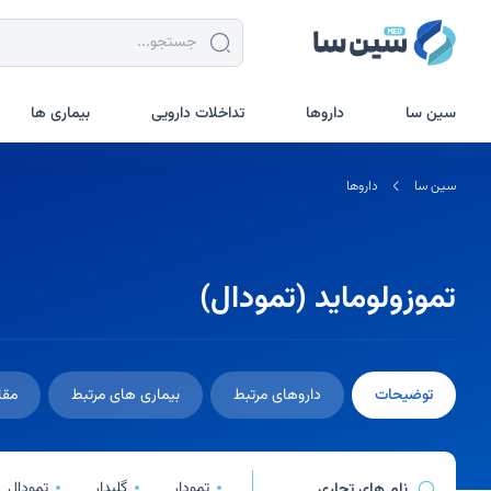
جستجو در سین سا
سین سا
داروها
تداخلات دارویی
بیماری ها
سین سا
داروها
تموزولوماید (تمودال)
توضیحات
داروهای مرتبط
بیماری های مرتبط
مقا
تمودار
گلیدار
تمودال
نام های تجاری