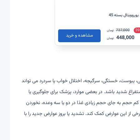
قرص A Z مولتی ویتامین بالای 50 سال بانوان یوروویتال بسته 45
737,000
39
تومان
مشاهده و خرید
448,000
تومان
، یبوست، خستگی، سرگیجه، اختلال خواب یا سردرد می تواند
و استفراغ شدید باشد. در بعضی موارد، پزشک برای جلوگیری یا
کم حجم به جای حجم زیادی غذا در دو یا سه وعده، نخوردن
ی از این عوارض کمک کند. تشدید یا بروز عوارض جدید را با