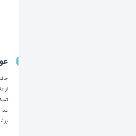
عو
حالت
از ع
تسکی
غذا 
پزشک