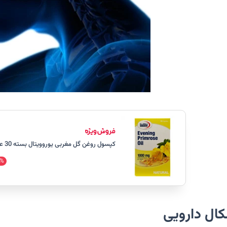
کپسول روغن گل مغربی یوروویتال بسته 30 عددی
%
کال دارویی