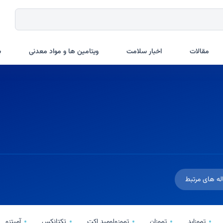
مقالات
اخبار سلامت
ویتامین ها و مواد معدنی
ب
له های مرتبط
تموزاید
تموزان
تموزولومید اکتِ
تکتانکس
آمیتزو