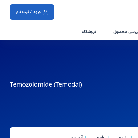
ورود / ثبت نام
ررسی محصول
فروشگاه
Temozolomide (Temodal)
رادوتم
براتوما
آویلومید