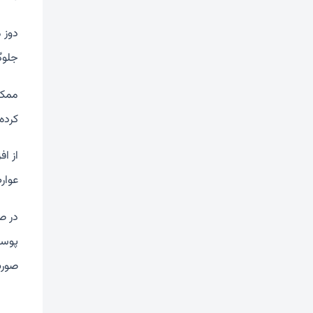
دوز 
جلوگ
ممکن
کرده 
از اف
عوار
در ص
پوست
صورت 