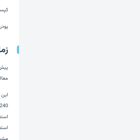
کپسول خوراکی (100 میلی گر
پودر برا
زم
پیش 
معال
استف
استف
مشخص در 