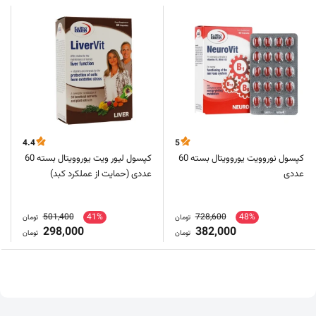
4.4
5
کپسول نوروویت یوروویتال بسته 60
کپسول لیور ویت یوروویتال بسته 60
عددی
عددی (حمایت از عملکرد کبد)
501,400
41%
728,600
48%
تومان
تومان
298,000
382,000
تومان
تومان