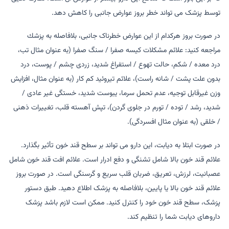
توسط پزشک می تواند خطر بروز عوارض جانبی را کاهش دهد.
در صورت بروز هرکدام از این عوارض خطرناک جانبی، بلافاصله به پزشك
مراجعه کنید: علائم مشکلات کیسه صفرا / سنگ صفرا (به عنوان مثال تب،
درد معده / شکم، حالت تهوع / استفراغ شدید، زردی چشم / پوست، درد
بدون علت پشت / شانه راست)، علائم تیروئید کم کار (به عنوان مثال، افزایش
وزن غیرقابل توجیه، عدم تحمل سرما، یبوست شدید، خستگی غیر عادی /
شدید، رشد / توده / تورم در جلوی گردن)، تپش آهسته قلب، تغییرات ذهنی
/ خلقی (به عنوان مثال افسردگی).
در صورت ابتلا به دیابت، این دارو می تواند بر سطح قند خون تأثیر بگذارد.
علائم قند خون بالا شامل تشنگی و دفع ادرار است. علائم افت قند خون شامل
عصبانیت، لرزش، تعریق، ضربان قلب سریع و گرسنگی است. در صورت بروز
علائم قند خون بالا یا پایین، بلافاصله به پزشک اطلاع دهید. طبق دستور
پزشک، سطح قند خون خود را کنترل کنید. ممکن است لازم باشد پزشک
داروهای دیابت شما را تنظیم کند.