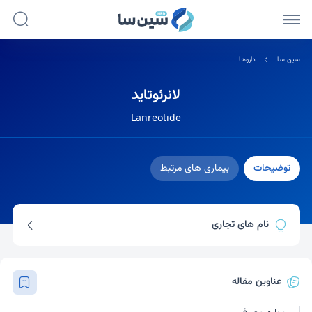
سین سا
داروها
لانرئوتاید
Lanreotide
توضیحات
بیماری های مرتبط
نام های تجاری
سوماتولین اتوژل
سوماتولین دپو
عناوین مقاله