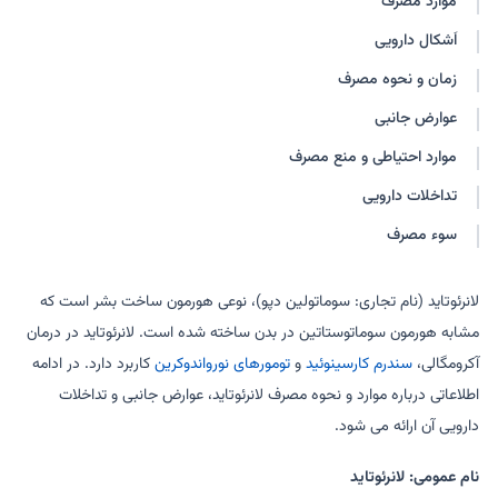
موارد مصرف
اَشکال دارویی
زمان و نحوه مصرف
عوارض جانبی
موارد احتیاطی و منع مصرف
تداخلات دارویی
سوء مصرف
لانرئوتاید (نام تجاری: سوماتولین دپو)، نوعی هورمون ساخت بشر است که
مشابه هورمون سوماتوستاتین در بدن ساخته شده است. لانرئوتاید در درمان
آکرومگالی،
سندرم کارسینوئید
و
تومورهای نورواندوکرین
کاربرد دارد. در ادامه
اطلاعاتی درباره موارد و نحوه مصرف لانرئوتاید، عوارض جانبی و تداخلات
دارویی آن ارائه می شود.
نام عمومی: لانرئوتاید