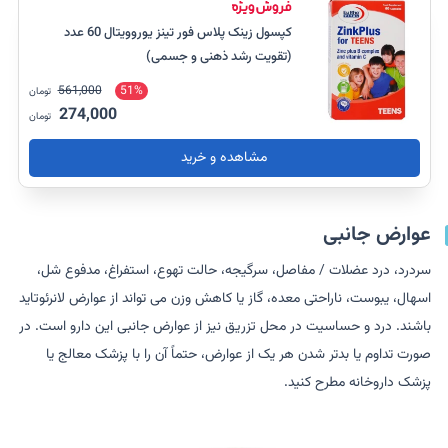
کپسول زینک پلاس فور تینز یوروویتال 60 عدد
(تقویت رشد ذهنی و جسمی)
561,000
51%
تومان
274,000
تومان
مشاهده و خرید
عوارض جانبی
سردرد، درد عضلات / مفاصل، سرگیجه، حالت تهوع، استفراغ، مدفوع شل،
اسهال، یبوست، ناراحتی معده، گاز یا کاهش وزن می تواند از عوارض لانرئوتاید
باشند. درد و حساسیت در محل تزریق نیز از عوارض جانبی این دارو است. در
صورت تداوم یا بدتر شدن هر یک از عوارض، حتماً آن را با پزشک معالج یا
پزشک داروخانه مطرح کنید.