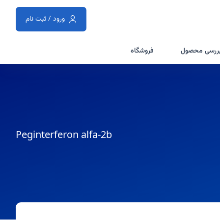
ورود / ثبت نام
ررسی محصول
فروشگاه
Peginterferon alfa-2b