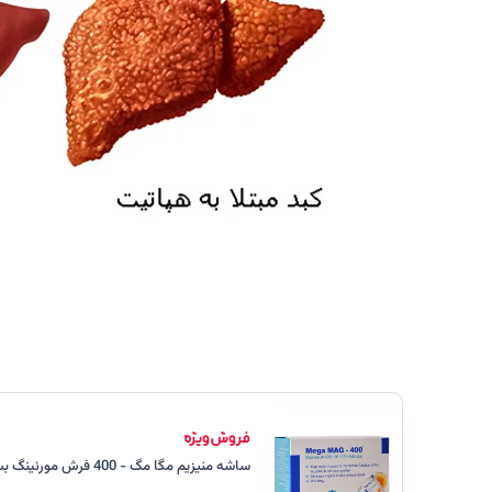
ساشه منیزیم مگا مگ - 400 فرش مورنینگ بسته 30 عددی