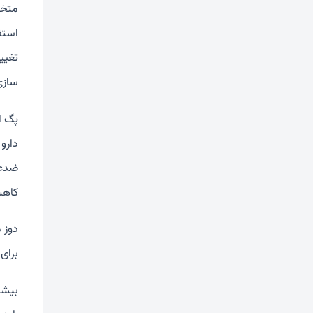
متخص
استفا
تغیی
سازی
دارو 
ضدعف
کاهش
دوز 
برای