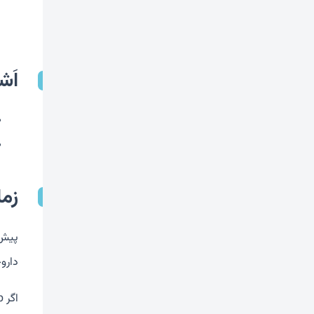
اَش
زم
دارو