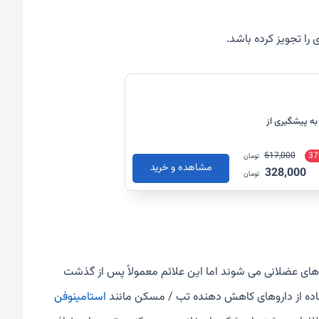
را تجویز کرده باشد.
یتال 30 عدد (کمک به پیشگیری از
517,000
37
تومان
مشاهده و خرید
328,000
تومان
دردهای عضلانی می شوند اما این علائم معمولاً پس از گذشت
ستفاده از داروهای کاهش دهنده تب / مسکن مانند
استامینوفن