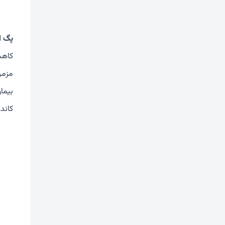
پگ ای
کاهش
مزمن
کاند