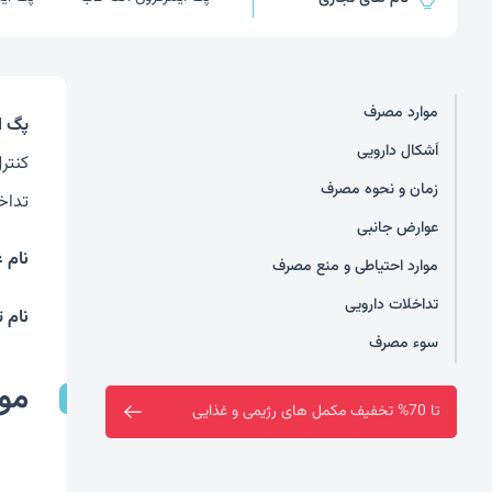
موارد مصرف
پگ ای
اَشکال دارویی
کنترل
زمان و نحوه مصرف
تداخ
عوارض جانبی
نام ع
موارد احتیاطی و منع مصرف
تداخلات دارویی
نام 
سوء مصرف
مو
فروشگاه سین سا افتتاح شد