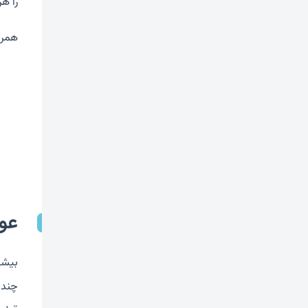
را ه
همرا
عو
بیشت
چند 