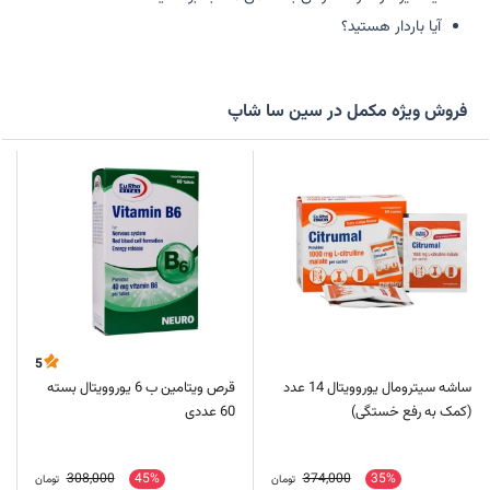
آیا باردار هستید؟
فروش ویژه مکمل در سین سا شاپ
5
ساشه سیترومال یوروویتال 14 عدد
قرص ویتامین ب 6 یوروویتال بسته
(کمک به رفع خستگی)
60 عددی
308,000
45%
374,000
35%
تومان
تومان