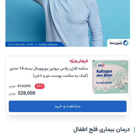
ساشه کلاژن پلاس بیوتین یوروویتال بسته 14 عددی
(کمک به سلامت پوست، مو و ناخن)
814,000
35%
تومان
528,000
تومان
مشاهده و خرید
درمان بیماری فلج اطفال