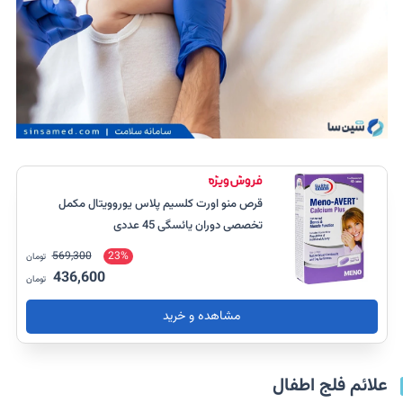
قرص منو اورت کلسیم پلاس یوروویتال مکمل
تخصصی دوران یائسگی 45 عددی
569,300
23%
تومان
436,600
تومان
مشاهده و خرید
علائم فلج اطفال