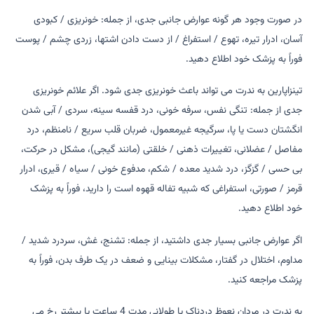
در صورت وجود هر گونه عوارض جانبی جدی، از جمله: خونریزی / کبودی
آسان، ادرار تیره، تهوع / استفراغ / از دست دادن اشتها، زردی چشم / پوست
فوراً به پزشک خود اطلاع دهید.
تینزاپارین به ندرت می تواند باعث خونریزی جدی شود. اگر علائم خونریزی
جدی از جمله: تنگی نفس، سرفه خونی، درد قفسه سینه، سردی / آبی شدن
انگشتان دست یا پا، سرگیجه غیرمعمول، ضربان قلب سریع / نامنظم، درد
مفاصل / عضلانی، تغییرات ذهنی / خلقتی (مانند گیجی)، مشکل در حرکت،
بی حسی / گزگز، درد شدید معده / شکم، مدفوع خونی / سیاه / قیری، ادرار
قرمز / صورتی، استفراغی که شبیه تفاله قهوه است را دارید، فوراً به پزشک
خود اطلاع دهید.
اگر عوارض جانبی بسیار جدی داشتید، از جمله: تشنج، غش، سردرد شدید /
مداوم، اختلال در گفتار، مشکلات بینایی و ضعف در یک طرف بدن، فوراً به
پزشک مراجعه کنید.
به ندرت در مردان نعوظ دردناک یا طولانی مدت 4 ساعت یا بیشتر رخ می