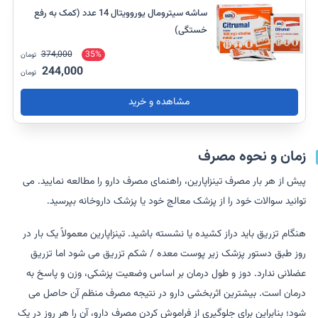
ساشه سیترومال یوروویتال 14 عدد (کمک به رفع
خستگی)
374,000
35%
تومان
244,000
تومان
مشاهده و خرید
زمان و نحوه مصرف
پیش از هر بار مصرف تینزاپارین، راهنمای مصرف دارو را مطالعه نمایید. می
توانید سوالات خود را از پزشک معالج خود یا پزشک داروخانه بپرسید.
هنگام تزریق باید دراز کشیده یا نشسته باشید. تینزاپارین معمولاً یک بار در
روز طبق دستور پزشک زیر پوست معده / شکم تزریق می شود اما تزریق
عضلانی ندارد. دوز و طول درمان بر اساس وضعیت پزشکی، وزن و پاسخ به
درمان است. بیشترین اثربخشی دارو در نتیجه مصرف منظم آن حاصل می
شود؛ بنابراین برای جلوگیری از فراموش کردن مصرف دارو، آن را هر روز در یک