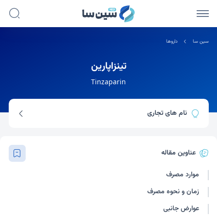
سین سا
داروها
تینزاپارین
Tinzaparin
نام های تجاری
اینوهپ
عناوین مقاله
موارد مصرف
زمان و نحوه مصرف
عوارض جانبی