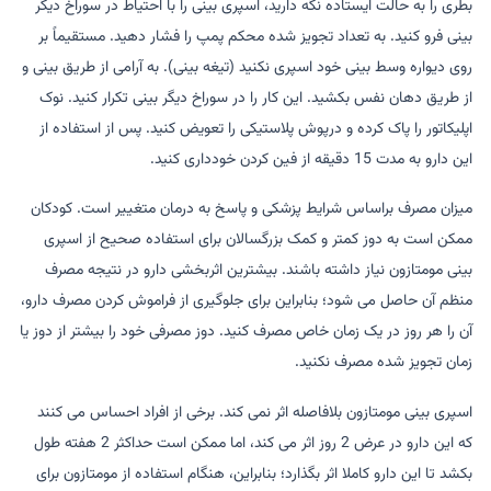
بطری را به حالت ایستاده نگه دارید، اسپری بینی را با احتیاط در سوراخ دیگر
بینی فرو کنید. به تعداد تجویز شده محکم پمپ را فشار دهید. مستقیماً بر
روی دیواره وسط بینی خود اسپری نکنید (تیغه بینی). به آرامی از طریق بینی و
از طریق دهان نفس بکشید. این کار را در سوراخ دیگر بینی تکرار کنید. نوک
اپلیکاتور را پاک کرده و درپوش پلاستیکی را تعویض کنید. پس از استفاده از
این دارو به مدت 15 دقیقه از فین کردن خودداری کنید.
میزان مصرف براساس شرایط پزشکی و پاسخ به درمان متغییر است. کودکان
ممکن است به دوز کمتر و کمک بزرگسالان برای استفاده صحیح از اسپری
بینی مومتازون نیاز داشته باشند. بیشترین اثربخشی دارو در نتیجه مصرف
منظم آن حاصل می شود؛ بنابراین برای جلوگیری از فراموش کردن مصرف دارو،
آن را هر روز در یک زمان خاص مصرف کنید. دوز مصرفی خود را بیشتر از دوز یا
زمان تجویز شده مصرف نکنید.
اسپری بینی مومتازون بلافاصله اثر نمی کند. برخی از افراد احساس می کنند
که این دارو در عرض 2 روز اثر می کند، اما ممکن است حداکثر 2 هفته طول
بکشد تا این دارو کاملا اثر بگذارد؛ بنابراین، هنگام استفاده از مومتازون برای