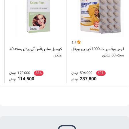
4.4
قرص ویتامین ث 1000 دپو یوروویتال
کپسول سلن پلاس آپوویتال بسته 40
بسته 60 عددی
عددی
170,000
33%
594,000
60%
تومان
تومان
114,500
237,800
تومان
تومان