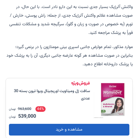
واکنش آلرژیک بسیار جدی نسبت به این دارو نادر است. با این حال، در
صورت مشاهده علائم واکنش آلرژیک جدی، از جمله: راش پوستی، خارش /
تورم (به خصوص در صورت و زبان و گلو)، سرگیجه شدید و مشکلات تنفسی
فوراً به پزشک مراجعه کنید.
موارد مذکور، تمام عوارض جانبی اسپری بینی مومتازون را در برنمی گیرد؛
بنابراین در صورت مشاهده هر گونه عارضه جانبی دیگری، آن را به پزشک خود
یا پزشک داروخانه اطلاع دهید.
سافت ژل ومیناویت اوریجینال ویوا تیون بسته 30
عددی
963,600
44%
تومان
539,000
تومان
مشاهده و خرید