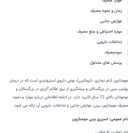
موارد مصرف
مومنیکس
راويزون
زمان و نحوه مصرف
مگاکورت
عوارض جانبی
موارد احتیاطی و منع مصرف
تداخلات دارویی
سوءمصرف
پرسش های متداول
مومتازون (نام تجاری: نازونکس)، نوعی داروی استروئیدی است که در درمان
پولیپ بینی در بزرگسالان و پیشگیری از بروز علائم آلرژی در بزرگسالان و
نوجوانان بالای 12 سال کاربرد دارد. در ادامه اطلاعاتی درباره موارد و نحوه
مصرف مومتازون بینی، عوارض جانبی و تداخلات دارویی آن ارائه می شود.
نام عمومی: اسپری بینی مومتازون
نام تجاری: نازونکس