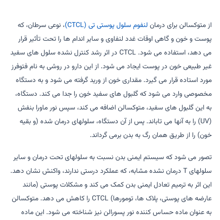
از متوکسالن برای درمان
لنفوم سلول پوستی تی (CTCL)
، نوعی سرطان، که
پوست و خون و گاهی اوقات غدد لنفاوی و سایر اندام ها را تحت تأثیر قرار
می دهد، استفاده می شود. CTCL در اثر رشد کنترل نشده سلول های سفید
غیر طبیعی خون در پوست ایجاد می شود. از این دارو در روشی به نام فتوفرز
مورد استاده قرار می گیرد. مقداری خون از ورید گرفته می شود و به دستگاه
مخصوصی وارد می شود که گلبول های سفید خون را جدا می کند. دستگاه،
به این گلبول های سفید، متوکسالن اضافه می کند، سپس نور ماورا بنفش
(UV) را به آنها می تاباند. پس از آن دستگاه، سلولهای درمان شده (و بقیه
خون) را از طریق همان رگ به بدن برمی گرداند.
تصور می شود که سیستم ایمنی بدن نسبت به سلولهای تحت درمان و سایر
سلولهای T درمان نشده مشابه، که عملکرد درستی ندارند، واکنش نشان دهد.
این اثر به ترمیم تعادل ایمنی بدن کمک می کند و مشکلات پوستی (مانند
عارضه های پوستی، پلاک ها، تومورها) CTCL را کاهش می دهد. متوکسالن
به عنوان ماده حساس کننده نور پسورالن نیز شناخته می شود. این ماده