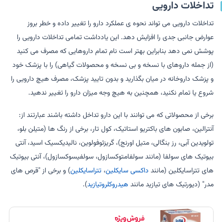
تداخلات دارویی
تداخلات دارویی می تواند نحوه ی عملکرد دارو را تغییر داده و خطر بروز
عوارض جانبی جدی را افزایش دهد. این یادداشت تمامی تداخلات دارویی را
پوشش نمی دهد بنابراین بهتر است نام تمام داروهایی که مصرف می کنید
(از جمله داروهای با نسخه و بی نسخه و محصولات گیاهی) را با پزشک خود
و پزشک داروخانه در میان بگذارید و بدون تایید پزشک، مصرف هیچ دارویی را
شروع یا تمام نکنید، همچنین به هیچ وجه میزان دارو را تغییر ندهید.
برخی از محصولاتی که می توانند با این دارو تداخل داشته باشند عبارتند از:
آنترالین، صابون های باکتریو استاتیک، کول تار، برخی از رنگ ها (متیلن بلو،
تولویدین آبی، رز بنگالی، متیل اورنج)، گریزئوفولوین، نالیدیکسیک اسید، آنتی
بیوتیک های سولفا (مانند سولفامتوکسازول، سولفیسوکسازول)، آنتی بیوتیک
های تتراسایکلین (مانند
داکسی سایکلین
،
تتراسایکلین
) و برخی از "قرص های
مدر" (دیورتیک های تیازید مانند
هیدروکلروتیازید
).