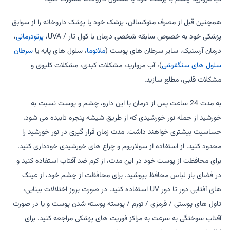
همچنین قبل از مصرف متوکسالن، پزشک خود یا پزشک داروخانه را از سوابق
پزشکی خود به خصوص سابقه شخصی درمان با کول تار / UVA،
پرتودرمانی
،
درمان آرسنیک، سایر سرطان های پوست (
ملانوما
، سلول های پایه یا
سرطان
سلول های سنگفرشی
)، آب مروارید، مشکلات کبدی، مشکلات کلیوی و
مشکلات قلبی، مطلع سازید.
به مدت 24 ساعت پس از درمان با این دارو، چشم و پوست نسبت به
خورشید از جمله نور خورشیدی که از طریق شیشه پنجره تابیده می شود،
حساسیت بیشتری خواهند داشت. مدت زمان قرار گیری در نور خورشید را
محدود کنید. از استفاده از سولاریوم و چراغ های خورشیدی خودداری کنید.
برای محافظت از پوست خود در این مدت، از کرم ضد آفتاب استفاده کنید و
در فضای باز لباس محافظ بپوشید. برای محافظت از چشم خود، از عینک
های آفتابی دور تا دور UV استفاده کنید. در صورت بروز اختلالات بینایی،
تاول های پوستی / قرمزی / تورم / پوسته پوسته شدن پوست و یا در صورت
آفتاب سوختگی به سرعت به مراکز فوریت های پزشکی مراجعه کنید. برای