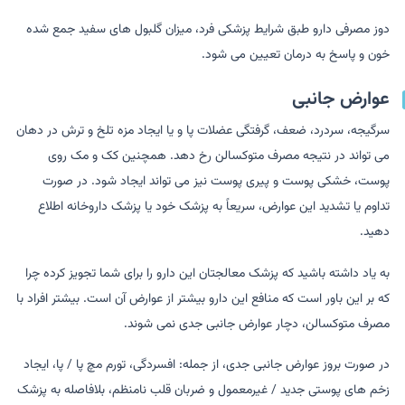
دوز مصرفی دارو طبق شرایط پزشکی فرد، میزان گلبول های سفید جمع شده
خون و پاسخ به درمان تعیین می شود.
عوارض جانبی
سرگیجه، سردرد، ضعف، گرفتگی عضلات پا و یا ایجاد مزه تلخ و ترش در دهان
می تواند در نتیجه مصرف متوکسالن رخ دهد. همچنین کک و مک روی
پوست، خشکی پوست و پیری پوست نیز می تواند ایجاد شود. در صورت
تداوم یا تشدید این عوارض، سریعاً به پزشک خود یا پزشک داروخانه اطلاع
دهید.
به یاد داشته باشید که پزشک معالجتان این دارو را برای شما تجویز کرده چرا
که بر این باور است که منافع این دارو بیشتر از عوارض آن است. بیشتر افراد با
مصرف متوکسالن، دچار عوارض جانبی جدی نمی شوند.
در صورت بروز عوارض جانبی جدی، از جمله: افسردگی، تورم مچ پا / پا، ایجاد
زخم های پوستی جدید / غیرمعمول و ضربان قلب نامنظم، بلافاصله به پزشک