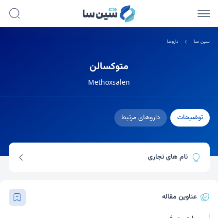
سین سا
داروها
متوکسالن
Methoxsalen
توضیحات
داروهای مرتبط
نام های تجاری
یووادکس
8-ماپ
اکسورالن-الترا
ملادینین
عناوین مقاله
مگزامین
متوکسی پسولارن