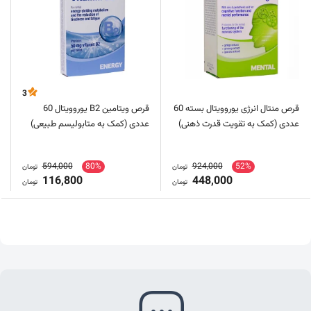
3
قرص منتال انرژی یوروویتال بسته 60
قرص ویتامین B2 یوروویتال 60
عددی (کمک به تقویت قدرت ذهنی)
عددی (کمک به متابولیسم طبیعی)
594,000
80%
924,000
52%
تومان
تومان
116,800
448,000
تومان
تومان