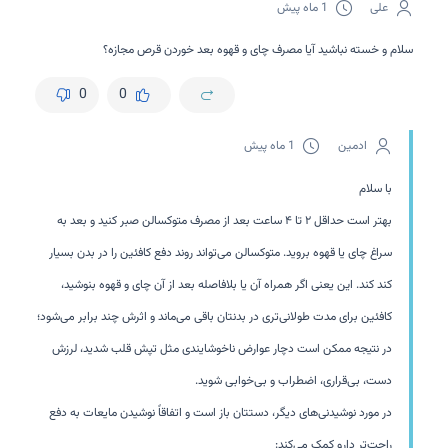
علی
1 ماه پیش
سلام و خسته نباشید آیا مصرف چای و قهوه بعد خوردن قرص مجازه؟
0
0
ادمین
1 ماه پیش
با سلام
بهتر است حداقل ۲ تا ۴ ساعت بعد از مصرف متوکسالن صبر کنید و بعد به
سراغ چای یا قهوه بروید. متوکسالن می‌تواند روند دفع کافئین را در بدن بسیار
کند کند. این یعنی اگر همراه آن یا بلافاصله بعد از آن چای و قهوه بنوشید،
کافئین برای مدت طولانی‌تری در بدنتان باقی می‌ماند و اثرش چند برابر می‌شود؛
در نتیجه ممکن است دچار عوارض ناخوشایندی مثل تپش قلب شدید، لرزش
دست، بی‌قراری، اضطراب و بی‌خوابی شوید.
در مورد نوشیدنی‌های دیگر، دستتان باز است و اتفاقاً نوشیدن مایعات به دفع
راحت‌تر دارو کمک می‌کند: