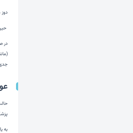
دوز 
حین 
(مان
جدی 
عو
حالت
پزشک 
به ی