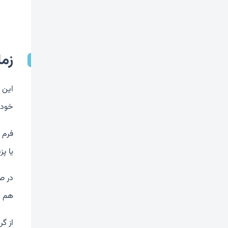
زم
این 
خود 
فرم م
یا پ
در ص
هم ب
از گ