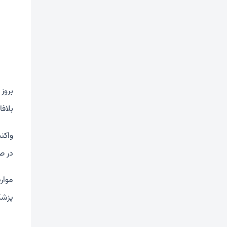
بروز
بلاف
واکن
در ص
موار
پزشک