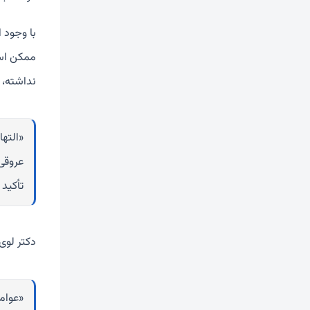
با وجود 
ممکن است
نداشته، در گفت‌وگو 
«الته
عروقی 
تأکید 
دکتر لوی
«عوامل