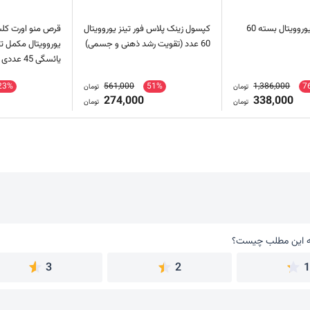
قرص اکوفاین یوروویتال بسته 60
کپسول زینک پلاس فور تینز یوروویتال
قرص منو اورت کل
60 عدد (تقویت رشد ذهنی و جسمی)
یوروویتال مکمل 
یائسگی 45 عددی
23%
561,000
51%
1,386,000
7
تومان
تومان
274,000
338,000
تومان
تومان
 این مطلب چیست؟
به این مطلب چیست؟
3
2