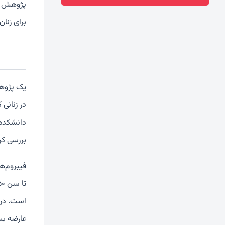
پژوهش تا
برای زنا
یک پژوهش
دانشکده 
بررسی کر
فیبروم‌ه
تا سن ۵۰ سالگی حدود
است. در 
عارضه بس