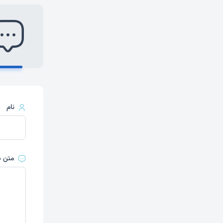
نام
متن د