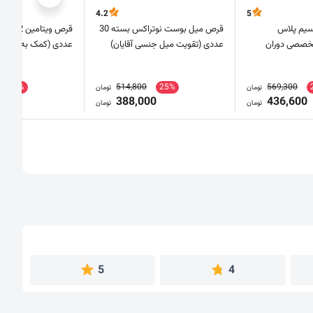
4.2
5
سیم پلاس
قرص میل بوست نوتراکس بسته 30
تخصصی دوران
عددی (تقویت میل جنسی آقایان)
عددی (کمک به متابو
80%
514,800
25%
569,300
تومان
تومان
0
388,000
436,600
تومان
تومان
5
4