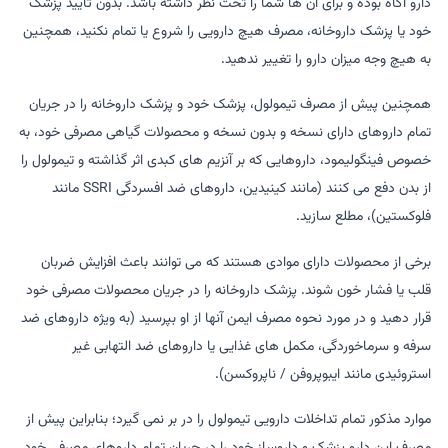
دارو آگاه بوده و برای آن ها شما را تحت نظر داشته باشد. بدون تایید پزشک
خود یا پزشک داروخانه، مصرف هیچ دارویی را شروع یا تمام نکنید، همچنین
به هیچ وجه میزان دارو را تغییر ندهید.
همچنین پیش از مصرف تیمولول، پزشک خود و پزشک داروخانه را در جریان
تمام داروهای دارای نسخه و بدون نسخه و محصولات گیاهی مصرفی خود، به
خصوص فینگولیمود، داروهایی که بر آنزیم های کبدی اثر گذاشته و تیمولول را
از بدن دفع می کنند (مانند کینیدین، ​​داروهای ضد افسردگی SSRI مانند
فلوکستین)، مطلع سازید.
برخی از محصولات دارای موادی هستند که می توانند باعث افزایش ضربان
قلب یا فشار خون شوند. پزشک داروخانه را در جریان محصولات مصرفی خود
قرار دهید و در مورد نحوه مصرف ایمن آنها از او بپرسید (به ویژه داروهای ضد
سرفه و سرماخوردگی، مکمل های غذایی یا داروهای ضد التهابی غیر
استروئیدی مانند ایبوپروفن / ناپروکسن).
موارد مذکور تمام تداخلات دارویی تیمولول را در بر نمی گیرد؛ بنابراین پیش از