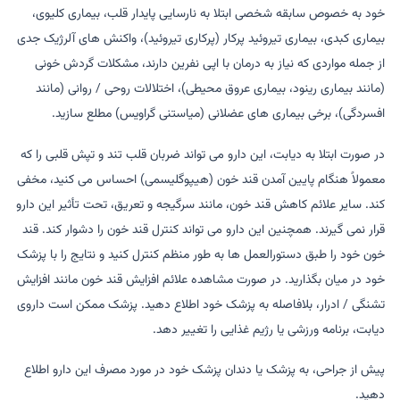
خود به خصوص سابقه شخصی ابتلا به نارسایی پایدار قلب، بیماری کلیوی،
بیماری کبدی، بیماری تیروئید پرکار (پرکاری تیروئید)، واکنش های آلرژیک جدی
از جمله مواردی که نیاز به درمان با اپی نفرین دارند، مشکلات گردش خونی
(مانند بیماری رینود، بیماری عروق محیطی)، اختلالات روحی / روانی (مانند
افسردگی)، برخی بیماری های عضلانی (میاستنی گراویس) مطلع سازید.
در صورت ابتلا به دیابت، این دارو می تواند ضربان قلب تند و تپش قلبی را که
معمولاً هنگام پایین آمدن قند خون (هیپوگلیسمی) احساس می کنید، مخفی
کند. سایر علائم کاهش قند خون، مانند سرگیجه و تعریق، تحت تأثیر این دارو
قرار نمی گیرند. همچنین این دارو می تواند کنترل قند خون را دشوار کند. قند
خون خود را طبق دستورالعمل ها به طور منظم کنترل کنید و نتایج را با پزشک
خود در میان بگذارید. در صورت مشاهده علائم افزایش قند خون مانند افزایش
تشنگی / ادرار، بلافاصله به پزشک خود اطلاع دهید. پزشک ممکن است داروی
دیابت، برنامه ورزشی یا رژیم غذایی را تغییر دهد.
پیش از جراحی، به پزشک یا دندان پزشک خود در مورد مصرف این دارو اطلاع
دهید.