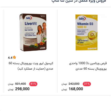
فروش ویژه مکمل در سین سا شاپ
4.4
قرص ویتامین د3 1000 واحدی
کپسول لیور ویت یوروویتال بسته 60
یوروویتال بسته 60 عددی
عددی (حمایت از عملکرد کبد)
501,400
41%
242,000
31%
تومان
تومان
298,000
168,000
تومان
تومان