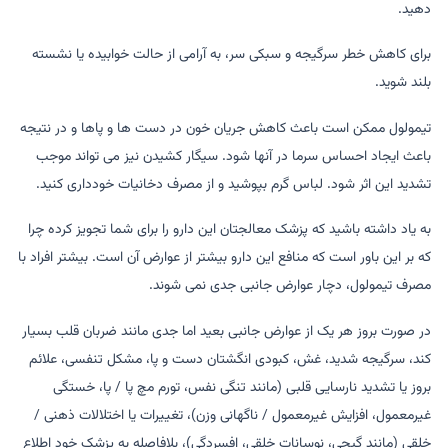
دهید.
برای کاهش خطر سرگیجه و سبکی سر، به آرامی از حالت خوابیده یا نشسته
بلند شوید.
تیمولول ممکن است باعث کاهش جریان خون در دست ها و پاها و در نتیجه
باعث ایجاد احساس سرما در آنها شود. سیگار کشیدن نیز می تواند موجب
تشدید این اثر شود. لباس گرم بپوشید و از مصرف دخانیات خودداری کنید.
به یاد داشته باشید که پزشک معالجتان این دارو را برای شما تجویز کرده چرا
که بر این باور است که منافع این دارو بیشتر از عوارض آن است. بیشتر افراد با
مصرف تیمولول، دچار عوارض جانبی جدی نمی شوند.
در صورت بروز هر یک از عوارض جانبی بعید اما جدی مانند ضربان قلب بسیار
کند، سرگیجه شدید، غش، کبودی انگشتان دست و پا، مشکل تنفسی، علائم
بروز یا تشدید نارسایی قلبی (مانند تنگی نفس، تورم مچ پا / پا، خستگی
غیرمعمول، افزایش غیرمعمول / ناگهانی وزن)، تغییرات یا اختلالات ذهنی /
خلقی (مانند گیجی، نوسانات خلقی، افسردگی)، بلافاصله به پزشک خود اطلاع