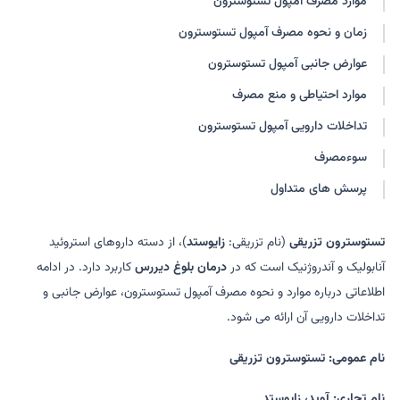
موارد مصرف آمپول تستوسترون
نبیدو
دپو-تستوسترون
زمان و نحوه مصرف آمپول تستوسترون
تستوسترون سیپیونات
تستوسترون انانتات
سوستانون
عوارض جانبی آمپول تستوسترون
موارد احتیاطی و منع مصرف
تداخلات دارویی آمپول تستوسترون
سوءمصرف
پرسش های متداول
تستوسترون تزریقی
(نام تزریقی:
زایوستد
)، از دسته داروهای استروئید
آنابولیک و آندروژنیک است که در
درمان بلوغ دیررس
کاربرد دارد. در ادامه
اطلاعاتی درباره موارد و نحوه مصرف آمپول تستوسترون، عوارض جانبی و
تداخلات دارویی آن ارائه می شود.
نام عمومی: تستوسترون تزریقی
نام تجاری: آوید، زایوستد