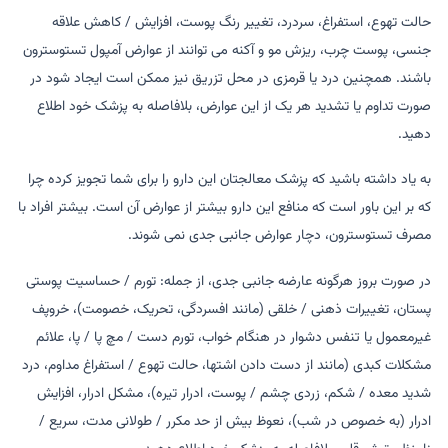
حالت تهوع، استفراغ، سردرد، تغییر رنگ پوست، افزایش / کاهش علاقه
جنسی، پوست چرب، ریزش مو و آکنه می توانند از عوارض آمپول تستوسترون
باشند. همچنین درد یا قرمزی در محل تزریق نیز ممکن است ایجاد شود در
صورت تداوم یا تشدید هر یک از این عوارض، بلافاصله به پزشک خود اطلاع
دهید.
به یاد داشته باشید که پزشک معالجتان این دارو را برای شما تجویز کرده چرا
که بر این باور است که منافع این دارو بیشتر از عوارض آن است. بیشتر افراد با
مصرف تستوسترون، دچار عوارض جانبی جدی نمی شوند.
در صورت بروز هرگونه عارضه جانبی جدی، از جمله: تورم / حساسیت پوستی
پستان، تغییرات ذهنی / خلقی (مانند افسردگی، تحریک، خصومت)، خروپف
غیرمعمول یا تنفس دشوار در هنگام خواب، تورم دست / مچ پا / پا، علائم
مشکلات کبدی (مانند از دست دادن اشتها، حالت تهوع / استفراغ مداوم، درد
شدید معده / شکم، زردی چشم / پوست، ادرار تیره)، مشکل ادرار، افزایش
ادرار (به خصوص در شب)، نعوظ بیش از حد مکرر / طولانی مدت، سریع /