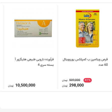
قرص ویتامین ب کمپلکس یوروویتال
فرآورده دارویی طبیعی هلیگزور آ
60 عدد
بسته سری 4
509,000
41%
تومان
10,500,000
298,000
تومان
تومان