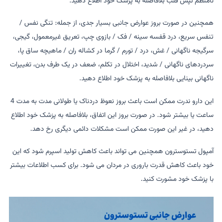
نامنظم تپش قلب بلافاصله به پزشک خود اطلاع دهید.
همچنین در صورت بروز عوارض جانبی بسیار جدی، از جمله: تنگی نفس /
تنفس سریع، درد قفسه سینه / فک / بازوی چپ، تعریق غیرمعمول، گیجی،
سرگیجه ناگهانی / غش، درد / تورم / گرما در کشاله ران / ماهیچه ساق پا،
سردردهای ناگهانی / شدید، اختلال در تکلم، ضعف در یک طرف بدن، تغییرات
ناگهانی بینایی بلافاصله به پزشک خود اطلاع دهید.
این دارو ندرت ممکن است باعث بروز نعوظ دردناک یا طولانی مدت به مدت 4
ساعت یا بیشتر شود. در صورت بروز این اتفاق، بلافاصله به پزشک خود اطلاع
دهید، در غیر این صورت ممکن است مشکلات دائمی دیگری رخ دهد.
آمپول تستوسترون همچنین می تواند باعث کاهش تولید اسپرم شود که این
خود باعث کاهش قدرت باروری در مردان می شود. برای کسب اطلاعات بیشتر
با پزشک خود مشورت کنید.