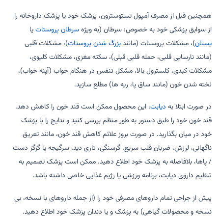
همچنین قبل از مصرف آمپول تستوسترون، پزشک خود یا پزشک داروخانه را
از سوابق پزشکی خود به خصوص: سرطان (به ویژه
سرطان پروستات
یا
پستان
)، مشکلات پروستات (مانند
بزرگ شدن پروستات
)، مشکلات قلبی
(مانند نارسایی قلبی، حمله قلبی قبلی)، سکته مغزی، مشکلات کلیوی،
مشکلات کبدی، کلسترول بالا، مشکل تنفس در هنگام خواب (آپنه خواب)،
لخته شدن خون (مانند ساق پا، ریه ها) مطلع سازید.
در صورت ابتلا به
دیابت
، این محصول ممکن است قند خون را کاهش دهد.
قند خون خود را طبق دستور به طور منظم بررسی کنید و نتایج را با پزشک
خود در میان بگذارید. در صورت بروز علائم کاهش قند خون، مانند تعریق
ناگهانی، لرزش، ضربان قلب سریع، گرسنگی، تاری دید، سرگیجه یا گزگز دست
/ پاها، بلافاصله به پزشک خود اطلاع دهید. ممکن است پزشک تصمیم به
تنظیم داروی دیابت، برنامه ورزشی یا رژیم غذایی خاصی داشته باشد.
پیش از جراحی تمام داروهای مصرفی خود را (از جمله داروهای با نسخه، بی
نسخه و محصولات گیاهی) به پزشک و یا دندان پزشک خود اطلاع دهید.