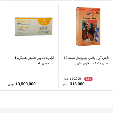
قرص آیزن پلاس یوروویتال بسته 60
فرآورده دارویی طبیعی هلیگزور آ
عددی (کمک به خون سازی)
بسته سری 4
660,000
52%
تومان
10,500,000
318,000
تومان
تومان