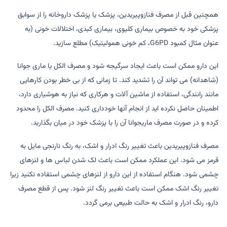
همچنین قبل از مصرف فنازوپیریدین، پزشک یا پزشک داروخانه را از سوابق
پزشکی خود به خصوص بیماری کلیوی، بیماری کبدی، اختلالات خونی (به
عنوان مثال کمبود G6PD، کم خونی همولیتیک) مطلع سازید.
این دارو ممکن است باعث ایجاد سرگیجه شود و مصرف الکل یا ماری جوانا
(شاهدانه) می تواند آن را تشدید کند. تا زمانی که از بی خطر بودن کارهایی
مانند رانندگی، استفاده از ماشین آلات و هرکاری که نیاز به هوشیاری دارد،
اطمینان حاصل نکرده اید از انجام آنها خودداری کنید. مصرف الکل را محدود
کرده و در صورت مصرف ماریجوانا آن را با پزشک خود در میان بگذارید.
مصرف فنازوپیریدین باعث تغییر رنگ ادرار و اشک، به رنگ نارنجی مایل به
قرمز می شود. این عملکرد ممکن است باعث لک شدن لباس ها و لنزهای
چشمی شود. هنگام استفاده از این دارو از لنزهای چشمی استفاده نکنید زیرا
تغییر رنگ اشک ممکن است باعث تغییر رنگ لنز شود. پس از قطع مصرف
دارو، رنگ ادرار و اشک به حالت طبیعی برمی گردد.