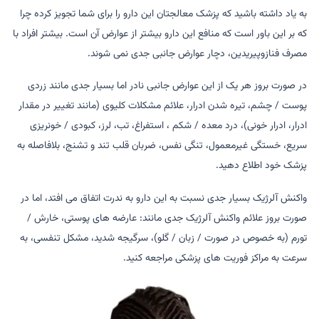
به یاد داشته باشید که پزشک معالجتان این دارو را برای شما تجویز کرده چرا
که بر این باور است که منافع این دارو بیشتر از عوارض آن است. بیشتر افراد با
مصرف فنازوپیریدین، دچار عوارض جانبی جدی نمی شوند.
در صورت بروز هر یک از این عوارض جانبی نادر اما بسیار جدی مانند زردی
پوست / چشم، تیره شدن ادرار، علائم مشکلات کلیوی (مانند تغییر در مقدار
ادرار، ادرار خونی)، درد معده / شکم ، استفراغ، تب، لرز، کبودی / خونریزی
سریع، خستگی غیرمعمول، تنگی نفس، ضربان قلب تند و تشنج، بلافاصله به
پزشک خود اطلاع دهید.
واکنش آلرژیک بسیار جدی نسبت به این دارو به ندرت اتفاق می افتد، اما در
صورت بروز علائم واکنش آلرژیک جدی مانند: عارضه های پوستی، خارش /
تورم (به خصوص در صورت / زبان / گلو)، سرگیجه شدید، مشکل تنفسی، به
سرعت به مراکز فوریت های پزشکی مراجعه کنید.