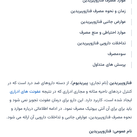
موارد مصرف فنازوپیریدین
پیریدیوم
ری-آزو
زمان و نحوه مصرف فنازوپیریدین
یوریکالم
ویریدیوم
اریدیوم
پیریدیات
عوارض جانبی فنازوپیریدین
یوروجیزیک
فنازو
موارد احتیاطی و منع مصرف
یورودل
تداخلات دارویی فنازوپیریدین
سوءمصرف
پرسش های متداول
فنازوپیریدین
(نام تجاری:
پیریدیوم
)، از دسته داروهای ضد درد است که در
کنترل دردهای ناحیه مثانه و مجاری ادراری که در نتیجه
عفونت های ادراری
ایجاد شده است، کاربرد دارد. این دارو برای درمان عفونت تجویز نمی شود و
باید برای برای آن آنتی بیوتیک مصرف نمود. در ادامه اطلاعاتی درباره موارد و
نحوه مصرف فنازوپیریدین، عوارض جانبی و تداخلات دارویی آن ارائه می شود.
نام عمومی: فنازوپیریدین