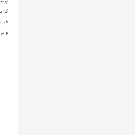
که ب
غیر 
و در