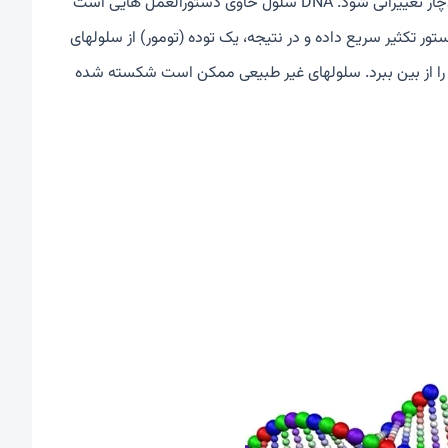
پزشکان می دانند که رابدومیوسارکوم از زمانی شروع می شود که DNA سلول دچار تغییراتی شود. DNA سلول حاوی دستورالعمل هایی است
ر تکثیر سریع داده و در نتیجه، یک توده (تومور) از سلولهای
 را از بین ببرد. سلولهای غیر طبیعی ممکن است شکسته شده