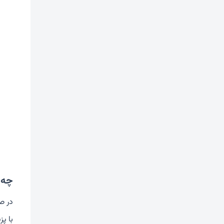
چه ز
در ص
با پ