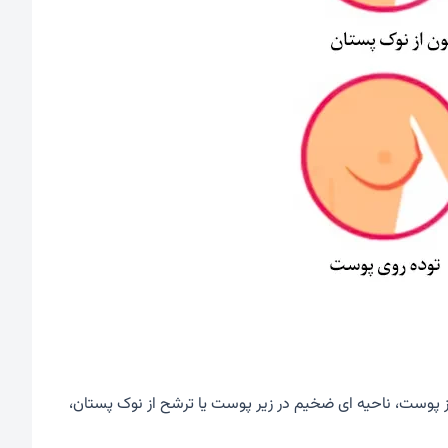
ز پوست، ناحیه ای ضخیم در زیر پوست یا ترشح از نوک پستان،