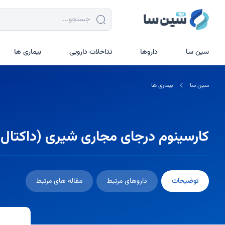
جستجو در سین سا
سین سا
داروها
تداخلات دارویی
بیماری ها
سین سا
بیماری ها
کارسینوم درجای مجاری شیری (داکتال ک
توضیحات
داروهای مرتبط
مقاله های مرتبط