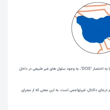
کارسینوم درجای داکتال-کارسینوم درجای داکتال، سرطان درجای مجاری شیری یا به اختصار "DCIS"، به وجود سلول های غیر طبیعی در داخل
جای داکتال، غیرتهاجمی است. به این معنی که از مجرای