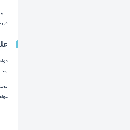
از پز
می کنند غربا
علل
مجرا
عوام