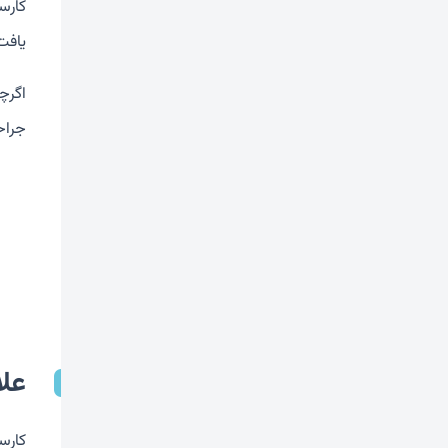
کارس
یافت
اگرچ
جراح
علا