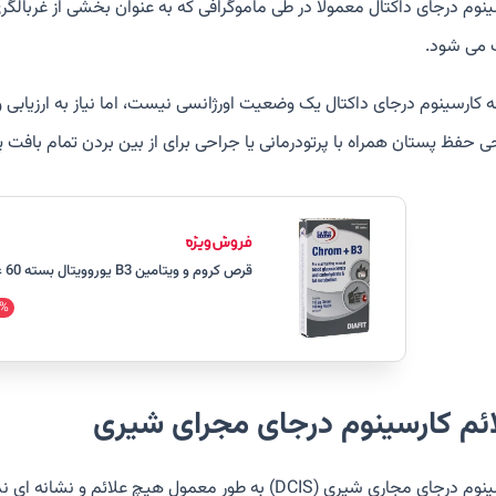
ینوم درجای داکتال معمولاً در طی ماموگرافی که به عنوان بخشی از غربالگ
 می شود.
ه کارسینوم درجای داکتال یک وضعیت اورژانسی نیست، اما نیاز به ارزیابی 
ی حفظ پستان همراه با پرتودرمانی یا جراحی برای از بین بردن تمام بافت 
قرص کروم و ویتامین B3 یوروویتال بسته 60 عددی
%
ئم کارسینوم درجای مجرای شیری
کارسینوم درجای مجاری شیری (DCIS) به طور معمول هیچ علا