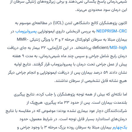
شیمی‌درمانی پاسخ یکسانی نمی‌دهند و برخی زیرگروه‌های ژنتیکی سرطان از
این درمان سود محدودی می‌برند.
اکنون پژوهشگران کالج دانشگاهی لندن (UCL) در مطالعه‌ای موسوم به
NEOPRISM-CRC
به بررسی اثربخشی داروی ایمونوتراپی
پمبرولیزوماب
در
بیماران مبتلا به سرطان کولورکتال مرحله ۲ و ۳ با ویژگی ژنتیکی MMR-
MSI-high
deficient/
پرداخته‌اند. در این کارآزمایی، ۳۲ بیمار به جای دریافت
درمان رایج شامل جراحی و سپس چند ماه شیمی‌درمانی، به مدت ۹ هفته
پیش از عمل جراحی تحت درمان با پمبرولیزوماب قرار گرفتند. نتایج اولیه
نشان دادند ۵۹ درصد بیماران پس از دریافت ایمونوتراپی و انجام جراحی دیگر
هیچ نشانه قابل تشخیصی از سرطان نداشتند.
اما نکته‌ای که بیش از همه توجه پژوهشگران را جلب کرده، نتایج پیگیری
بلندمدت بیماران است. پس از حدود ۳۳ ماه پیگیری، هیچ‌یک از
شرکت‌کنندگان دچار عود بیماری نشده بودند؛ موضوعی که در مقایسه با نتایج
درمان‌های استاندارد بسیار قابل توجه است. در شرایط معمول، حدود
یک‌چهارم
بیماران مبتلا به سرطان روده بزرگ مرحله ۳ با وجود جراحی و