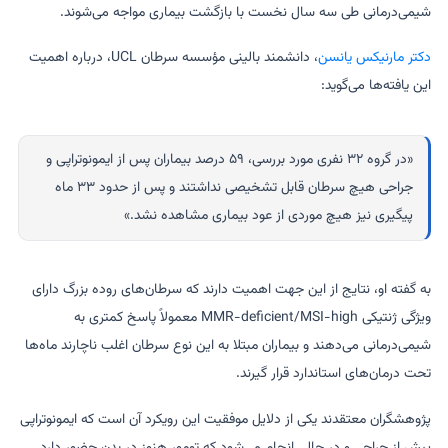
شیمی‌درمانی طی سه سال نخست با بازگشت بیماری مواجه می‌شوند.
دکتر مارنیکس یانسن
، دانشمند بالینی مؤسسه سرطان UCL، درباره اهمیت
این یافته‌ها می‌گوید:
«در گروه ۳۲ نفری مورد بررسی، ۵۹ درصد بیماران پس از ایمونوتراپی و
جراحی هیچ سرطان قابل تشخیصی نداشتند و پس از حدود ۳۳ ماه
پیگیری نیز هیچ موردی از عود بیماری مشاهده نشد.»
به گفته او، نتایج از این جهت اهمیت دارند که سرطان‌های روده بزرگ دارای
ویژگی ژنتیکی MMR-deficient/MSI-high معمولاً پاسخ کمتری به
شیمی‌درمانی می‌دهند و بیماران مبتلا به این نوع سرطان اغلب ناچارند ماه‌ها
تحت درمان‌های استاندارد قرار گیرند.
پژوهشگران معتقدند یکی از دلایل موفقیت این رویکرد آن است که ایمونوتراپی
پیش از جراحی و در حالی انجام می‌شود که تومور هنوز در بدن حضور دارد.