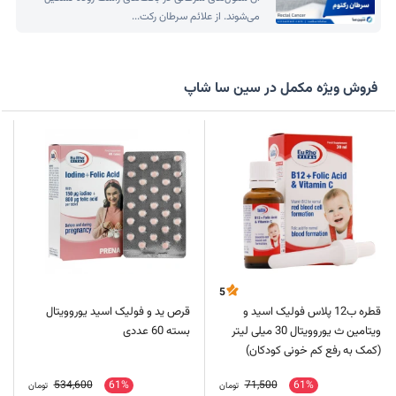
می‌شوند. از علائم سرطان رکت...
فروش ویژه مکمل در سین سا شاپ
5
قطره ب12 پلاس فولیک اسید و
قرص ید و فولیک اسید یوروویتال
ویتامین ث یوروویتال 30 میلی لیتر
بسته 60 عددی
(کمک به رفع کم خونی کودکان)
534,600
61%
71,500
61%
تومان
تومان