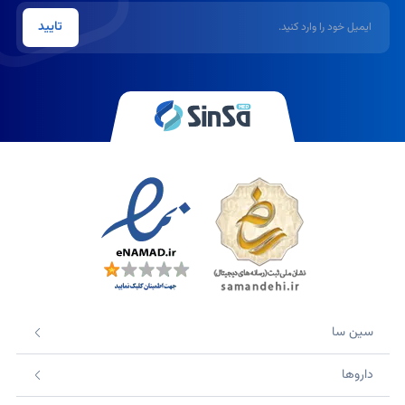
ایمیل
تایید
سین سا
داروها