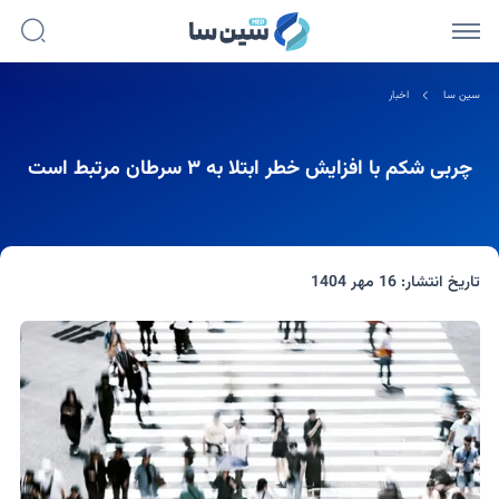
سین سا
اخبار
چربی شکم با افزایش خطر ابتلا به ۳ سرطان مرتبط است
تاریخ انتشار:
16 مهر 1404