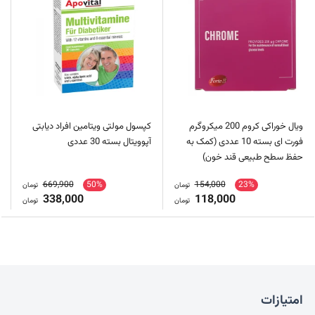
ویال خوراکی کروم 200 میکروگرم
کپسول مولتی ویتامین افراد دیابتی
فورت ای بسته 10 عددی (کمک به
آپوویتال بسته 30 عددی
حفظ سطح طبیعی قند خون)
669,900
50%
154,000
23%
تومان
تومان
338,000
118,000
تومان
تومان
امتیازات