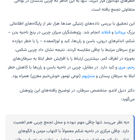
خطرهای گوناگون قرار گیرند، تنها به این خاطر که چربی بدنشان در نواحی
متفاوتی تجمع یافته است.
این تحقیق با بررسی داده‌های ژنتیکی صدها هزار نفر از پایگاه‌های اطلاعاتی
بزرگ
بریتانیا
و
فنلاند
انجام شد. پژوهشگران میزان چربی در پنج ناحیه بدن –
شکم، اندام‌های درونی، باسن و ران‌ها، کبد و لوزالمعده – را با خطر دوازده
نوع سرطان مرتبط با چاقی مقایسه کردند. نتیجه نشان داد چربی شکمی،
به‌ویژه در اطراف کمر، بیشترین ارتباط را با افزایش خطر ابتلا به سرطان‌های
رحم
،
مری
و کبد دارد. در مقابل، چربی در ناحیه باسن و ران‌ها با کاهش خطر
ابتلا به سرطان پستان و
مننژیوم
(نوعی تومور خوش‌خیم مغزی) همراه بود.
دکتر دنیل لاندو، متخصص سرطان، در توضیح یافته‌های این پژوهش
می‌گوید:
«به نظر می‌رسد تنها چاقی مهم نبوده و محل تجمع چربی هم اهمیت
دارد. چاقی مرکزی در ناحیه شکم معمولاً با التهاب مزمن و الگوهای
غذایی ناسالم همراه است و همین عوامل می‌توانند زمینه‌ساز سرطان