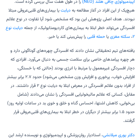
اپیدمیولوژی چاقی هلند (NEO)
را در طول هفت سال بررسی کرده است.
هیچ‌یک از این افراد در آغاز مطالعه به
دیابت
یا بیماری‌های قلبی‌عروقی مبتلا
نبودند. هدف اصلی پژوهش این بود که مشخص شود آیا تفاوت در نوع علائم
افسردگی می‌تواند خطر ابتلا به بیماری‌های کاردیومتابولیک، از جمله
دیابت نوع
۲
،
سکته مغزی
یا
حمله قلبی
را پیش‌بینی کند یا خیر.
یافته‌های تیم تحقیقاتی نشان دادند که افسردگی چهره‌های گوناگونی دارد و
هر چهره پیامدهای خاصی برای سلامت جسمی به دنبال می‌آورد. افرادی که
دچار افسردگی غیرمعمول یا مرتبط با انرژی بودند (حالتی که با خستگی،
افزایش خواب، پرخوری و افزایش وزن مشخص می‌شود) حدود ۲.۷ برابر بیشتر
از افراد بدون علائم افسردگی در معرض ابتلا به دیابت نوع ۲ قرار داشتند. در
مقابل، کسانی که علائم مالیخولیایی افسردگی را نشان می‌دادند (شامل
بی‌خوابی، کاهش اشتها، احساس گناه و خلق و خوی بد در ساعات اولیه روز)
حدود ۱.۵ برابر بیشتر از دیگران در خطر ابتلا به بیماری‌های قلبی‌عروقی قرار
گرفتند.
دکتر یوری میلانشی
، استادیار روان‌پزشکی و اپیدمیولوژی و نویسنده ارشد این