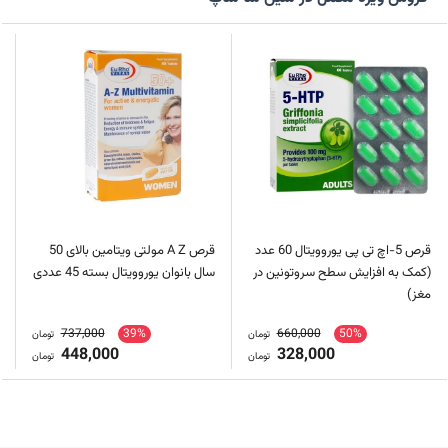
قرص 5-اچ تی پی یوروویتال 60 عدد
قرص A Z مولتی ویتامین بالای 50
(کمک به افزایش سطح سروتونین در
سال بانوان یوروویتال بسته 45 عددی
مغز)
737,000
39%
660,000
50%
تومان
تومان
448,000
328,000
تومان
تومان