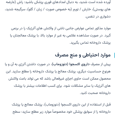
آورده شده است شدید، به دنبال امدادهای فوری پزشکی باشید: راش (عارضه
های پوستی)، خارش / تورم (به خصوص صورت / زبان / گلو)، سرگیجه شدید،
دشواری در تنفس.
موارد مذکور تمامی عوارض جانبی ناشی از واکنش های آلرژیک را در برنمی
گیرد. در صورت مشاهده علائمی به غیر از موارد بالا، با پزشک معالجتان یا
پزشک داروخانه تماس بگیرید.
موارد احتیاطی و منع مصرف
پیش از مصرف
داروی اکسجوا (دنوزوماب)
، در صورت داشتن آلرژی به آن و یا
هرنوع حساسیت دیگری، پزشک معالج یا پزشک داروخانه را مطلع سازید. این
محصول ممکن است حاوی اجزای غیرفعالی باشد که می تواند باعث واکنش
های آلرژیک یا سایر مشکلات شود. برای کسب اطلاعات بیشتر با پزشک
داروخانه صحبت کنید.
قبل از استفاده از این داروی اکسجوا (دنوزوماب)، پزشک معالج یا پزشک
داروخانه را از سوابق پزشکی خود مخصوصاً موارد زیر مطلع سازید: سطح