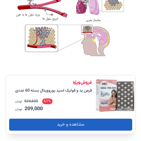
قرص ید و فولیک اسید یوروویتال بسته 60 عددی
534,600
61%
تومان
209,000
تومان
مشاهده و خرید