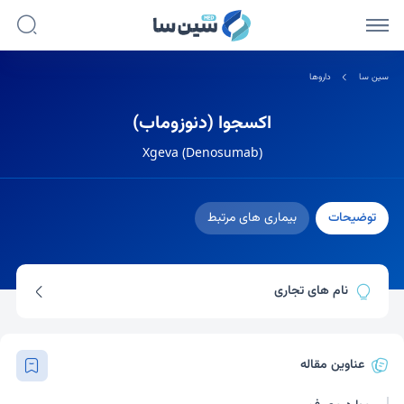
سین سا
داروها
اکسجوا (دنوزوماب)
Xgeva (Denosumab)
توضیحات
بیماری های مرتبط
نام های تجاری
پرولیا
اکسجوا
آریلیا
عناوین مقاله