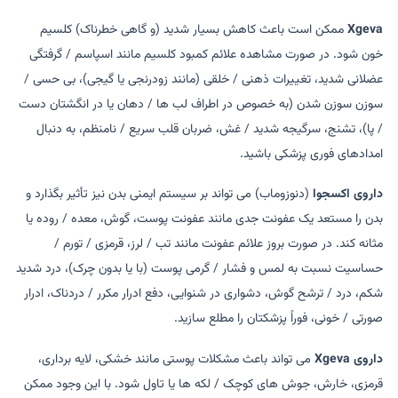
Xgeva
ممکن است باعث کاهش بسیار شدید (و گاهی خطرناک) کلسیم
خون شود. در صورت مشاهده علائم کمبود کلسیم مانند اسپاسم / گرفتگی
عضلانی شدید، تغییرات ذهنی / خلقی (مانند زودرنجی یا گیجی)، بی حسی /
سوزن سوزن شدن (به خصوص در اطراف لب ها / دهان یا در انگشتان دست
/ پا)، تشنج، سرگیجه شدید / غش، ضربان قلب سریع / نامنظم، به دنبال
امدادهای فوری پزشکی باشید.
داروی اکسجوا
(دنوزوماب) می تواند بر سیستم ایمنی بدن نیز تأثیر بگذارد و
بدن را مستعد یک عفونت جدی مانند عفونت پوست، گوش، معده / روده یا
مثانه کند. در صورت بروز علائم عفونت مانند تب / لرز، قرمزی / تورم /
حساسیت نسبت به لمس و فشار / گرمی پوست (با یا بدون چرک)، درد شدید
شکم، درد / ترشح گوش، دشواری در شنوایی، دفع ادرار مکرر / دردناک، ادرار
صورتی / خونی، فوراً پزشکتان را مطلع سازید.
داروی Xgeva
می تواند باعث مشکلات پوستی مانند خشکی، لایه برداری،
قرمزی، خارش، جوش های کوچک / لکه ها یا تاول شود. با این وجود ممکن