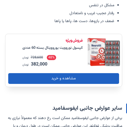
مشکل در تنفس
رفتار عجیب غریب و نامتعادل
ضعف در بازوها، دست ها، پاها یا پاها
کپسول نوروویت یوروویتال بسته 60 عددی
728,600
48%
تومان
382,000
تومان
مشاهده و خرید
سایر عوارض جانبی ایفوسفامید
برخی از عوارض جانبی ایفوسفامید ممکن است رخ دهند که معمولاً نیازی به
مراقبت پزشکی
ندارند
. این عوارض جانبی ممکن است در طول درمان و با