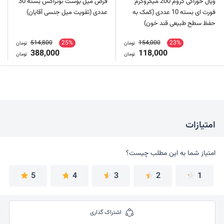
ویال خوراکی کروم 200 میکروگرم
قرص میل بوست نوتراکس بسته 30
فورت ای بسته 10 عددی (کمک به
عددی (تقویت میل جنسی آقایان)
حفظ سطح طبیعی قند خون)
514,800
25%
154,000
23%
تومان
تومان
388,000
118,000
تومان
تومان
امتیازات
امتیاز شما به این مطلب چیست؟
امتیاز شما به این مطلب چیست؟
5
4
3
2
1
اشتراک گذاری