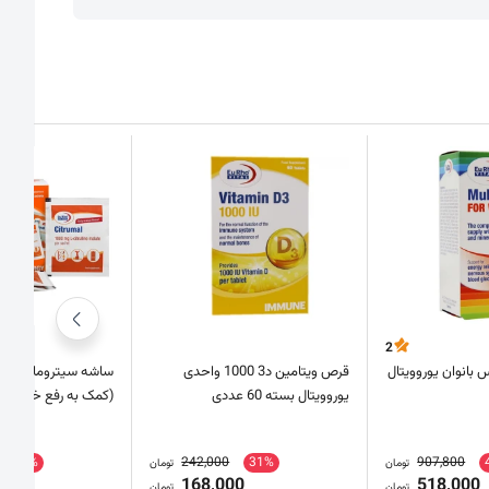
2
بانوان یوروویتال
قرص ویتامین د3 1000 واحدی
یوروویتال بسته 60 عددی
(کمک به رفع خستگی)
35%
242,000
31%
907,800
تومان
تومان
0
168,000
518,000
تومان
تومان