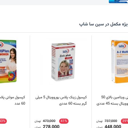
ژه مکمل در سین سا شاپ
قرص A Z مولتی ویتامین بالای 50
کپسول زینک پلاس یوروویتال 5 میلی
کپسول مولتی پلاس 
ال بسته 45 عددی
گرم بسته 60 عددی
60 عدد
43%
473,000
41%
737,000
39
تومان
تومان
278,000
448,000
تومان
تومان