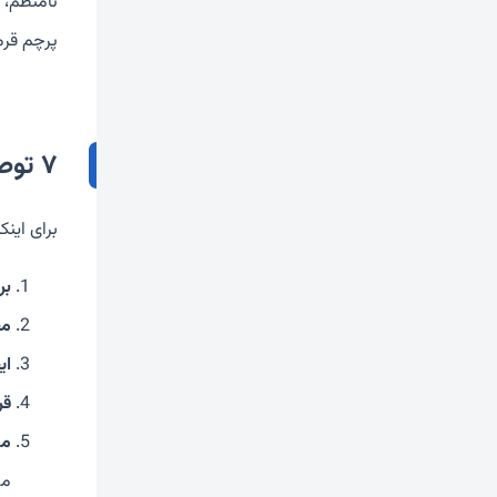
نامنظم، 
پرچم قرم
۷ توصیه برای بهبود خواب شبانه
برای اینک
بر
مح
ای
قر
مد
مد