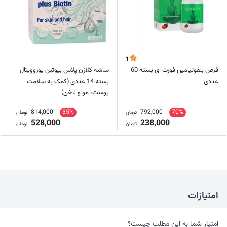
1
قرص بنفوتیامین فورت ای بسته 60
ساشه کلاژن پلاس بیوتین یوروویتال
عددی
بسته 14 عددی (کمک به سلامت
پوست، مو و ناخن)
814,000
35%
792,000
70%
تومان
تومان
528,000
238,000
تومان
تومان
امتیازات
امتیاز شما به این مطلب چیست؟
امتیاز شما به این مطلب چیست؟