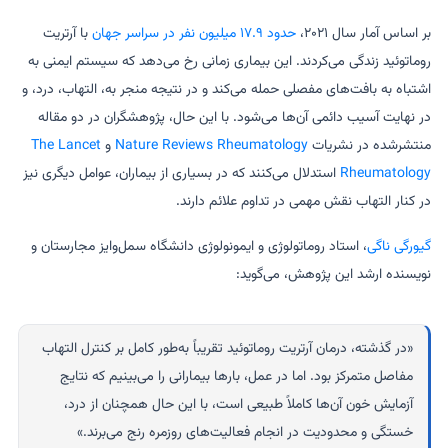
بر اساس آمار سال ۲۰۲۱،
حدود ۱۷.۹ میلیون نفر در سراسر جهان
با آرتریت
روماتوئید زندگی می‌کردند. این بیماری زمانی رخ می‌دهد که سیستم ایمنی به
اشتباه به بافت‌های مفصلی حمله می‌کند و در نتیجه منجر به، التهاب، درد، و
در نهایت آسیب دائمی آن‌ها می‌شود. با این حال، پژوهشگران در دو مقاله
منتشرشده در نشریات
Nature Reviews Rheumatology
و
The Lancet
Rheumatology
استدلال می‌کنند که در بسیاری از بیماران، عوامل دیگری نیز
در کنار التهاب نقش مهمی در تداوم علائم دارند.
گیورگی ناگی
، استاد روماتولوژی و ایمونولوژی دانشگاه سمل‌وایز مجارستان و
نویسنده ارشد این پژوهش، می‌گوید:
«در گذشته، درمان آرتریت روماتوئید تقریباً به‌طور کامل بر کنترل التهاب
مفاصل متمرکز بود. اما در عمل، بارها بیمارانی را می‌بینیم که نتایج
آزمایش خون آن‌ها کاملاً طبیعی است، با این حال همچنان از درد،
خستگی و محدودیت در انجام فعالیت‌های روزمره رنج می‌برند.»