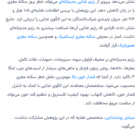
نشان می‌دهد پیروی از
رژیم غذایی مدیترانه‌ای
می‌تواند خطر بروز سکته مغزی
را در زنان کاهش دهد. این پژوهش با بررسی اطلاعات تغذیه‌ای ۱۰۵ هزار و
۶۱۴ نفر، میزان پایبندی شرکت‌کنندگان به این الگوی غذایی را ارزیابی کرد. نتایج
نشان دادند افرادی که رژیم غذایی آن‌ها شباهت بیشتری به رژیم مدیترانه‌ای
داشت، کمتر در معرض
سکته مغزی ایسکمیک
و همچنین
سکته مغزی
هموراژیک
قرار گرفتند.
رژیم مدیترانه‌ای بر مصرف فراوان میوه، سبزیجات، حبوبات، غلات کامل،
مغزها، دانه‌ها، روغن زیتون فرابکر و ماهی‌های سرشار از اسیدهای چرب امگا
۳ تأکید دارد. از آنجا که
فشار خون بالا
مهم‌ترین عامل خطر سکته مغزی
محسوب می‌شود، متخصصان معتقدند این الگوی غذایی با کمک به کنترل
فشار خون، کاهش التهاب، بهبود کیفیت کلسترول و تنظیم قند خون می‌تواند
از سلامت عروق محافظت کند.
میشل روتنشتاین
، متخصص تغذیه که در این پژوهش مشارکت نداشت،
می‌گوید: