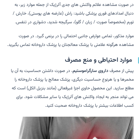
در صورت مشاهده علائم واکنش های جدی آلرژیک از جمله موارد زیر، به
دنبال امدادهای فوری پزشکی باشید: راش (عارضه های پوستی)، خارش /
تورم (مخصوصاً صورت / زبان / گلو)، سرگیجه شدید، دشواری در تنفس.
موارد مذکور، تمامی عوارض جانبی احتمالی را در برنمی گیرد. در صورت
مشاهده هرگونه علامتی با پزشک معالجتان یا پزشک داروخانه تماس بگیرید.
موارد احتیاطی‌ و منع مصرف
پیش از مصرف
داروی سارگراموستیم
، در صورت داشتن حساسیت به آن یا
مخمرها و یا هرنوع حساسیت دیگری، پزشک معالج یا پزشک داروخانه را
مطلع سازید. این محصول حاوی اجزا غیرفعالی (مانند بنزیل الکل) است که
می تواند منجر به ایجاد واکنش های آلرژیک یا سایر مشکلات شود. برای
کسب اطلاعات بیشتر با پزشک داروخانه صحبت کنید.