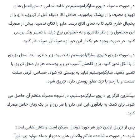
در صورت مصرف داروی
سارگراموستیم
در خانه، تمامی دستورالعمل های
تهیه و مصرف را از پزشک بیاموزید. حداقل 30 دقیقه قبل از تزریق، دارو را از
یخچال خارج کنید تا به دمای اتاق برسد. دارو را تکان ندهید. پیش از مصرف،
این محصول را از نظر ظاهری و به خصوص نوع ذرات یا تغییر رنگ بررسی
کنید. در صورت وجود هر یک از این دو، از مصرف آن صرف نظر کنید.
در صورت تزریق
داروی سارگراموستیم
به صورت زیر جلدی، ابتدا محل تزریق
را با الکل تمیز کنید. برای کاهش آسیب در زیر پوست، هر بار محل تزریق را
تغییر دهید. سارگراموستیم نباید به پوستی که کبود، حساس، قرمز، سفت
هست و یا‌ زخم یا ترک های پوستی دارد، تزریق شود.
بیشترین اثرگزاری داروی سارگراموستیم، در نتیجه مصرف منظم آن حاصل می
شود. برای کمک به یادآوری این امر، دارو را هر روز و در یک زمان خاص مصرف
کنید.
پس از تزریق اولین دوز هر دوره درمان، ممکن است واکنش هایی ایجاد
شود. در صورت مشاهده علائم واکنش های جدی از جمله موارد زیر، فوراً