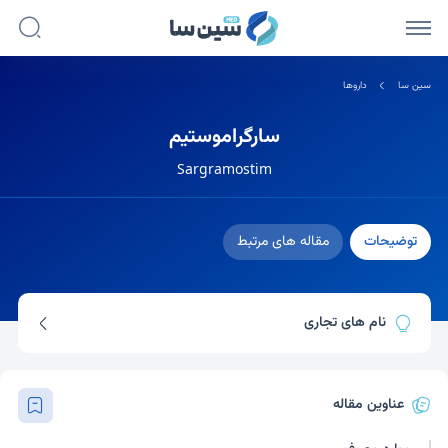
سین سا
داروها
سارگراموستیم
Sargramostim
توضیحات
مقاله های مرتبط
نام های تجاری
لوکین
جی ام-سی اس اف
لئوکین
عناوین مقاله