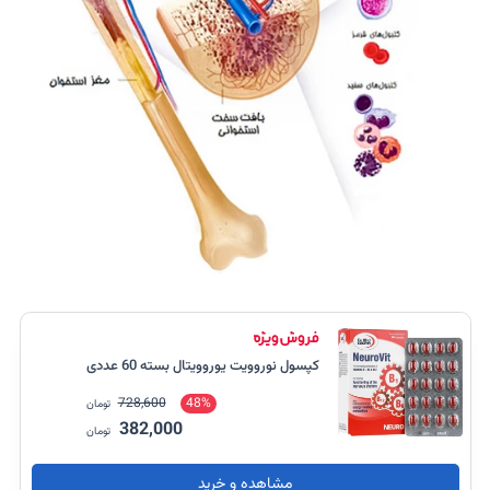
کپسول نوروویت یوروویتال بسته 60 عددی
728,600
48%
تومان
382,000
تومان
مشاهده و خرید