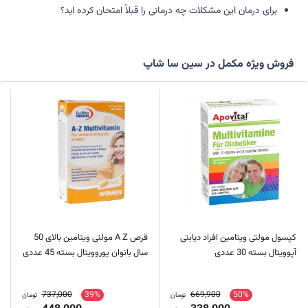
برای درمان این مشکلات چه درمانی را قبلاً امتحان کرده اید؟
فروش ویژه مکمل در سین سا شاپ
کپسول مولتی ویتامین افراد دیابتی
قرص A Z مولتی ویتامین بالای 50
آپوویتال بسته 30 عددی
سال بانوان یوروویتال بسته 45 عددی
737,000
39%
669,900
50%
تومان
تومان