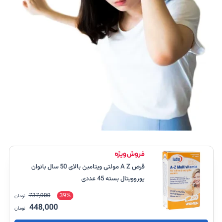
قرص A Z مولتی ویتامین بالای 50 سال بانوان
یوروویتال بسته 45 عددی
737,000
39%
تومان
448,000
تومان