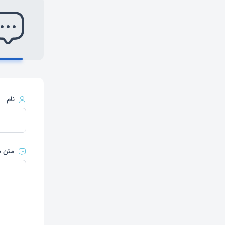
نام
متن د