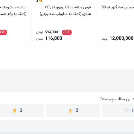
3
فرآورده دارویی طبیعی هلیگزور اِم 50
قرص ویتامین B2 یوروویتال 60
عددی (کمک به متابولیسم طبیعی)
(کمک به رفع خست
35%
594,000
80%
تومان
116,800
12,000,000
تومان
تومان
 این مطلب چیست؟
به این مطلب چیست؟
3
2