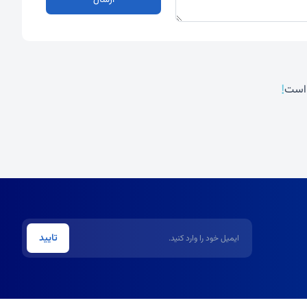
ارسال
!
 است
ایمیل
تایید