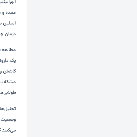
الورالین
معده و م
آمیلین می
درمان چ
مطالعه فاز ۲ روی ۲۶۳ فرد دارای اضاف
کاهش وزن
مشکلات خ
طولانی‌م
تحلیل‌ها
وضعیت چر
می‌کنند که