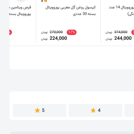
5
ساشه سیترومال یوروویتال 14 عدد
کپسول روغن گل مغربی یوروویتال
گی)
بسته 30 عددی
یوروویتال بسته 60 عددی
31%
270,000
17%
374,000
تومان
تومان
0
224,000
244,000
تومان
تومان
5
4