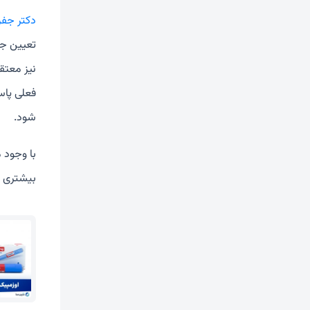
دکتر جفر
تعیین جای
فعلی پاس
شود.
با وجود م
بیشتری ب