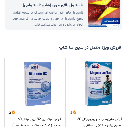
کلسترول بالای خون (هایپرکلسترولمی)
کلسترول بالای خون عارضه ای است که در نتیجه افزایش
سطح کلسترول در خون و رسوب چربی در رگ های خونی
ایجاد می شود و می تواند سلامت قل...
فروش ویژه مکمل در سین سا شاپ
3
5
قرص منیزیم پلاس یوروویتال 30
قرص ویتامین B2 یوروویتال 60
عددی (رفع گرفتگی عضلانی)
عددی (کمک به متابولیسم طبیعی)