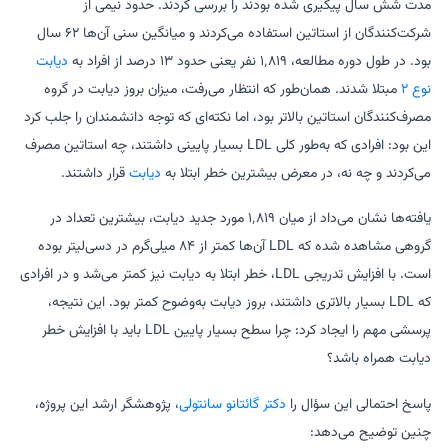
مدت شش سال پیگیری شده بودند را بررسی کردند. حدود نیمی از
شرکت‌کنندگان از استاتین استفاده می‌کردند و میانگین سنی آن‌ها ۶۲ سال
بود. در طول دوره مطالعه، ۱٬۸۱۹ نفر یعنی حدود ۱۳ درصد از افراد به
دیابت
نوع ۲
مبتلا شدند. همان‌طور که انتظار می‌رفت، میزان بروز دیابت در گروه
مصرف‌کنندگان استاتین بالاتر بود، اما نکته‌ای که توجه دانشمندان را جلب کرد
این بود: افرادی که به‌طور کلی LDL بسیار پایینی داشتند، چه استاتین مصرف
می‌کردند و چه نه، در معرض بیشترین خطر ابتلا به
دیابت
قرار داشتند.
یافته‌ها نشان می‌داد از میان ۱٬۸۱۹ مورد جدید دیابت، بیشترین تعداد در
گروهی مشاهده شده که LDL آن‌ها کمتر از ۸۴ میلی‌گرم در دسی‌لیتر بوده
است. با افزایش تدریجی LDL، خطر ابتلا به دیابت نیز کمتر می‌شد و در افرادی
که LDL بسیار بالاتری داشتند، بروز دیابت به‌وضوح کمتر بود. این نتیجه،
پرسشی مهم را ایجاد کرد: چرا سطح بسیار پایین LDL باید با افزایش خطر
دیابت همراه باشد؟
پاسخ احتمالی این سؤال را
دکتر گائتانو سانتولی
، پژوهشگر ارشد این پروژه،
چنین توضیح می‌دهد: