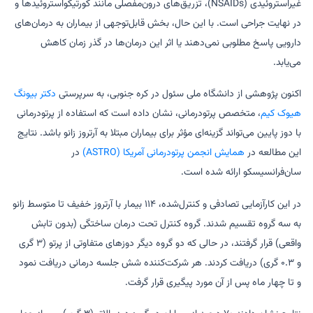
غیراستروئیدی (NSAIDs)، تزریق‌های درون‌مفصلی مانند کورتیکواستروئیدها و
در نهایت جراحی است. با این حال، بخش قابل‌توجهی از بیماران به درمان‌های
دارویی پاسخ مطلوبی نمی‌دهند یا اثر این درمان‌ها در گذر زمان کاهش
می‌یابد.
اکنون پژوهشی از دانشگاه ملی سئول در کره جنوبی، به سرپرستی
دکتر بیونگ
هیوک کیم
، متخصص پرتودرمانی، نشان داده است که استفاده از پرتودرمانی
با دوز پایین می‌تواند گزینه‌ای مؤثر برای بیماران مبتلا به آرتروز زانو باشد. نتایج
این مطالعه در
همایش انجمن پرتودرمانی آمریکا (ASTRO)
در
سان‌فرانسیسکو ارائه شده است.
در این کارآزمایی تصادفی و کنترل‌شده، ۱۱۴ بیمار با آرتروز خفیف تا متوسط زانو
به سه گروه تقسیم شدند. گروه کنترل تحت درمان ساختگی (بدون تابش
واقعی) قرار گرفتند، در حالی که دو گروه دیگر دوزهای متفاوتی از پرتو (۳ گری
و ۰.۳ گری) دریافت کردند. هر شرکت‌کننده شش جلسه درمانی دریافت نمود
و تا چهار ماه پس از آن مورد پیگیری قرار گرفت.