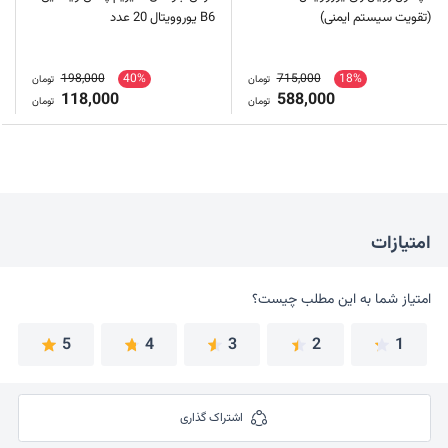
(تقویت سیستم ایمنی)
B6 یوروویتال 20 عدد
198,000
40%
715,000
18%
تومان
تومان
118,000
588,000
تومان
تومان
امتیازات
امتیاز شما به این مطلب چیست؟
امتیاز شما به این مطلب چیست؟
5
4
3
2
1
اشتراک گذاری