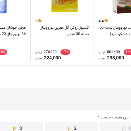
5
4.4
کپسول لیور ویت یوروویتال بسته 60
کپسول روغن گل مغربی یوروویتال
قرص جوشان منیزی
 عملکرد کبد)
بسته 30 عددی
B6 یوروویتال 20 عدد
40%
270,000
17%
501,400
41
تومان
تومان
224,000
298,000
تومان
تومان
 این مطلب چیست؟
به این مطلب چیست؟
3
2