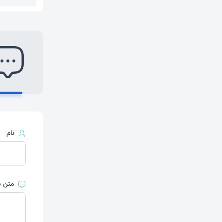
نام
متن د