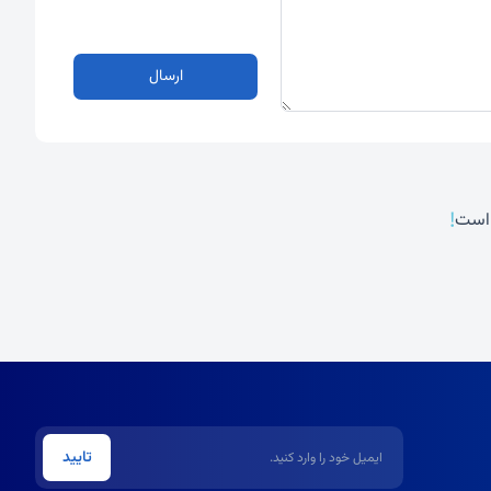
ارسال
!
 است
ایمیل
تایید