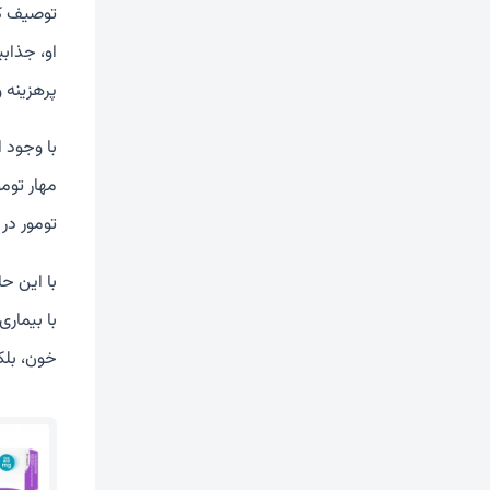
توصیف کر
او، جذاب
پرهزینه 
با وجود 
مهار توم
تومور در 
با این ح
با بیماری
خون، بلکه