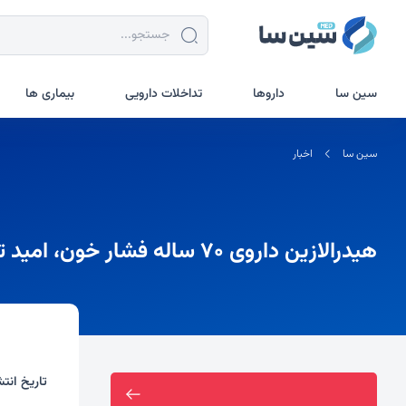
سین سا
داروها
تداخلات دارویی
بیماری ها
سین سا
اخبار
هیدرالازین داروی ۷۰ ساله فشار خون، امید تازه درمان گلیوبلاستوما شد
تاریخ انتش
ارسال رایگان خرید بالای دو میلیون تومان