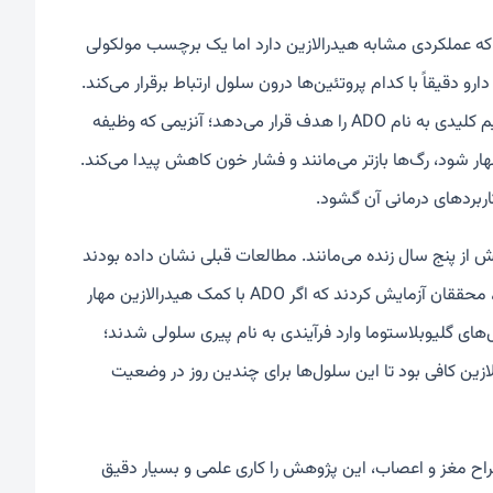
ف مکانیسم این دارو، نسخه‌ای ویژه به نام HYZyne ساختند که عملکردی مشابه هیدرالازین دارد اما یک برچسب مولکولی
رو دقیقاً با کدام پروتئین‌ها درون سلول ارتباط برقرار می‌کند.
یافته‌ها بسیار محدود اما تعیین‌کننده بودند: هیدرالازین به شکلی مستقیم یک آنزیم کلیدی به نام ADO را هدف قرار می‌دهد؛ آنزیمی که وظیفه‌
ار شود، رگ‌ها بازتر می‌مانند و فشار خون کاهش پیدا می‌کند.
اربردهای درمانی آن گشود.
می‌رسد؛ توموری که تنها ۵ درصد مبتلایانش بیش از پنج سال زنده می‌مانند. مطالعات قبلی نشان داده بودند
که سلول‌های این سرطان برای رشد خود به فعالیت بالای ADO وابسته‌اند. بنابراین، محققان آزمایش کردند که اگر ADO با کمک هیدرالازین مهار
های گلیوبلاستوما وارد فرآیندی به نام پیری سلولی شدند؛
درالازین کافی بود تا این سلول‌ها برای چندین روز در وضعیت
راح مغز و اعصاب، این پژوهش را کاری علمی و بسیار دقیق