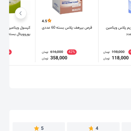
4.5
م پلاس ویتامین
قرص بیرهف پلاس بسته 60 عددی
یوروویتال بسته 40 عددی
62%
616,000
42%
198,000
تومان
تومان
0
358,000
118,000
تومان
تومان
5
4