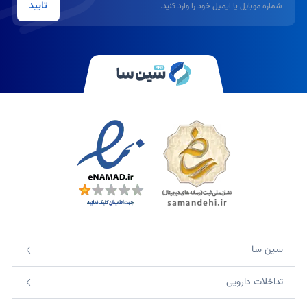
تایید
سین سا
تداخلات دارویی