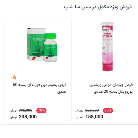
فروش ویژه مکمل در سین سا شاپ
1
قرص جوشان مولتی ویتامین
قرص بنفوتیامین فورت ای بسته 60
یوروویتال بسته 20 عددی
عددی
792,000
70%
226,600
30%
تومان
تومان
238,000
158,000
تومان
تومان