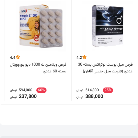
4.4
4.2
قرص میل بوست نوتراکس بسته 30
قرص ویتامین ث 1000 دپو یوروویتال
عددی (تقویت میل جنسی آقایان)
بسته 60 عددی
594,000
60%
514,800
25%
تومان
تومان
237,800
388,000
تومان
تومان