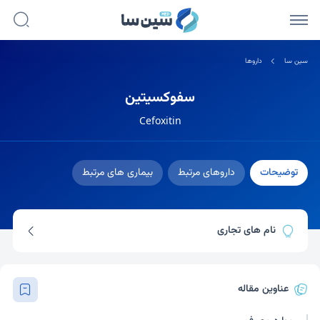
سین سا
داروها
سفوکسیتین
Cefoxitin
توضیحات
داروهای مرتبط
بیماری های مرتبط
نام های تجاری
مفوکسین
عناوین مقاله