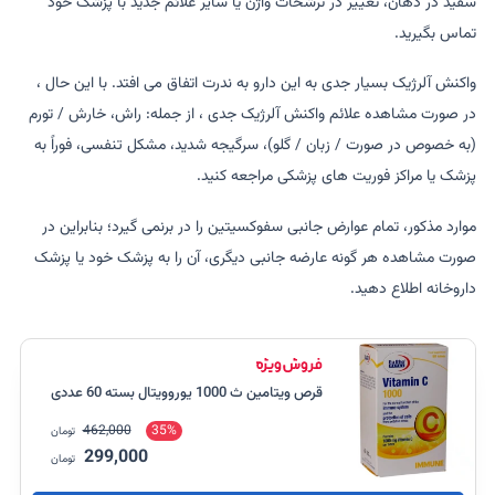
سفید در دهان، تغییر در ترشحات واژن یا سایر علائم جدید با پزشک خود
تماس بگیرید.
واکنش آلرژیک بسیار جدی به این دارو به ندرت اتفاق می افتد. با این حال ،
در صورت مشاهده علائم واکنش آلرژیک جدی ، از جمله: راش، خارش / تورم
(به خصوص در صورت / زبان / گلو)، سرگیجه شدید، مشکل تنفسی، فوراً به
پزشک یا مراکز فوریت های پزشکی مراجعه کنید.
موارد مذکور، تمام عوارض جانبی سفوکسیتین را در برنمی گیرد؛ بنابراین در
صورت مشاهده هر گونه عارضه جانبی دیگری، آن را به پزشک خود یا پزشک
داروخانه اطلاع دهید.
قرص ویتامین ث 1000 یوروویتال بسته 60 عددی
462,000
35%
تومان
299,000
تومان