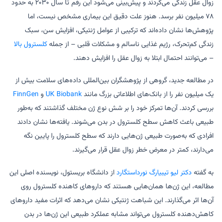
زوال عقل زندگی می‌کردند و پیش‌بینی می‌شود این رقم تا سال ۲۰۳۰ به حدود
۷۸ میلیون نفر برسد. هنوز علت دقیق این بیماری مشخص نیست، اما
پژوهش‌ها نشان داده‌اند که ترکیبی از عوامل ژنتیکی، افزایش سن، سبک
زندگی کم‌تحرک، رژیم غذایی ناسالم و مشکلات قلبی – از جمله
کلسترول بالا
– می‌توانند احتمال ابتلا به زوال عقل را افزایش دهند.
در مطالعه جدید، گروهی از پژوهشگران بین‌المللی داده‌های سلامت بیش از
یک میلیون نفر را از بانک‌های اطلاعاتی بزرگ مانند
UK Biobank
و
FinnGen
بررسی کردند. آن‌ها تمرکز خود را بر شش نوع ژن مختلف گذاشتند که به‌طور
طبیعی باعث کاهش سطح کلسترول در بدن می‌شوند. یافته‌ها نشان دادند
افرادی که به‌صورت طبیعی ژن‌هایی دارند که سطح کلسترول را پایین نگه
می‌دارند، کمتر در معرض خطر زوال عقل قرار می‌گیرند.
به گفته
دکتر لیو تیبیارگ نورداستگارد
از دانشگاه بریستول، نویسنده اصلی این
مطالعه، این ژن‌ها همان‌هایی هستند که داروهای کاهنده کلسترول روی
آن‌ها اثر می‌گذارند. این شباهت ژنتیکی نشان می‌دهد که اثرات مفید داروهای
کاهش‌دهنده کلسترول می‌تواند مشابه عملکرد طبیعی این ژن‌ها در بدن