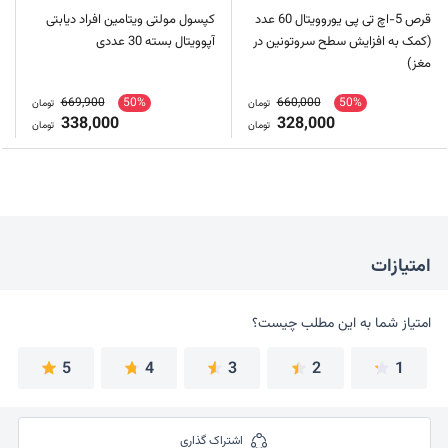
قرص 5-اچ تی پی یوروویتال 60 عدد
کپسول مولتی ویتامین افراد دیابتی
(کمک به افزایش سطح سروتونین در
آپوویتال بسته 30 عددی
مغز)
669,900
50%
660,000
50%
تومان
تومان
338,000
328,000
تومان
تومان
امتیازات
امتیاز شما به این مطلب چیست؟
امتیاز شما به این مطلب چیست؟
5
4
3
2
1
اشتراک گذاری