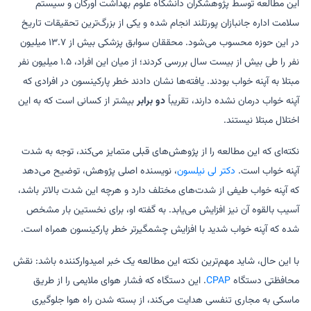
این مطالعه توسط پژوهشگران دانشگاه علوم بهداشت اورگان و سیستم
سلامت اداره جانبازان پورتلند انجام شده و یکی از بزرگ‌ترین تحقیقات تاریخ
در این حوزه محسوب می‌شود. محققان سوابق پزشکی بیش از ۱۳.۷ میلیون
نفر را طی بیش از بیست سال بررسی کردند؛ از میان این افراد، ۱.۵ میلیون نفر
مبتلا به آپنه خواب بودند. یافته‌ها نشان دادند خطر پارکینسون در افرادی که
آپنه خواب درمان نشده دارند، تقریباً
دو برابر
بیشتر از کسانی است که به این
اختلال مبتلا نیستند.
نکته‌ای که این مطالعه را از پژوهش‌های قبلی متمایز می‌کند، توجه به شدت
آپنه خواب است.
دکتر لی نیلسون
، نویسنده اصلی پژوهش، توضیح می‌دهد
که آپنه خواب طیفی از شدت‌های مختلف دارد و هرچه این شدت بالاتر باشد،
آسیب بالقوه آن نیز افزایش می‌یابد. به گفته او، برای نخستین بار مشخص
شده که آپنه خواب شدید با افزایش چشمگیرتر خطر پارکینسون همراه است.
با این حال، شاید مهم‌ترین نکته این مطالعه یک خبر امیدوارکننده باشد: نقش
محافظتی دستگاه
CPAP
. این دستگاه که فشار هوای ملایمی را از طریق
ماسکی به مجاری تنفسی هدایت می‌کند، از بسته شدن راه هوا جلوگیری