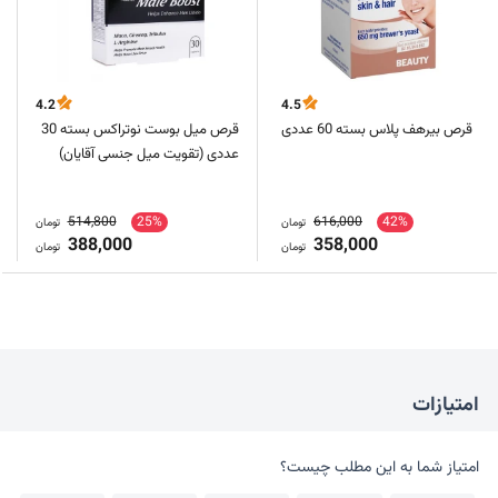
4.2
4.5
قرص بیرهف پلاس بسته 60 عددی
قرص میل بوست نوتراکس بسته 30
عددی (تقویت میل جنسی آقایان)
514,800
25%
616,000
42%
تومان
تومان
388,000
358,000
تومان
تومان
امتیازات
امتیاز شما به این مطلب چیست؟
امتیاز شما به این مطلب چیست؟