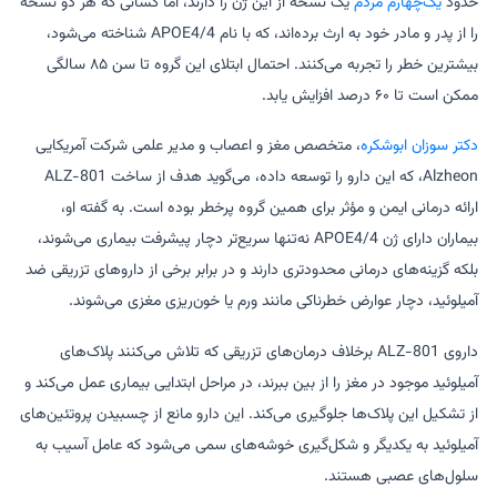
حدود
یک‌چهارم مردم
یک نسخه از این ژن را دارند، اما کسانی که هر دو نسخه
را از پدر و مادر خود به ارث برده‌اند، که با نام APOE4/4 شناخته می‌شود،
بیشترین خطر را تجربه می‌کنند. احتمال ابتلای این گروه تا سن ۸۵ سالگی
ممکن است تا ۶۰ درصد افزایش یابد.
دکتر سوزان ابوشکره
، متخصص مغز و اعصاب و مدیر علمی شرکت آمریکایی
Alzheon، که این دارو را توسعه داده، می‌گوید هدف از ساخت ALZ-801
ارائه درمانی ایمن و مؤثر برای همین گروه پرخطر بوده است. به گفته او،
بیماران دارای ژن APOE4/4 نه‌تنها سریع‌تر دچار پیشرفت بیماری می‌شوند،
بلکه گزینه‌های درمانی محدودتری دارند و در برابر برخی از داروهای تزریقی ضد
آمیلوئید، دچار عوارض خطرناکی مانند ورم یا خون‌ریزی مغزی می‌شوند.
داروی ALZ-801 برخلاف درمان‌های تزریقی که تلاش می‌کنند پلاک‌های
آمیلوئید موجود در مغز را از بین ببرند، در مراحل ابتدایی بیماری عمل می‌کند و
از تشکیل این پلاک‌ها جلوگیری می‌کند. این دارو مانع از چسبیدن پروتئین‌های
آمیلوئید به یکدیگر و شکل‌گیری خوشه‌های سمی می‌شود که عامل آسیب به
سلول‌های عصبی هستند.