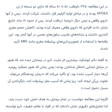
در این مطالعه، ۳۲۵ داوطلب ۵۰ تا ۸۰ ساله که دارای دو نسخه از ژن
APOE4 بودند و در مراحل اولیه آلزایمر قرار داشتند، شرکت کردند. نیمی از آنها
داروی واقعی و نیمی دیگر دارونما دریافت کردند. پس از حدود ۱۸ ماه، نتایج
نشان دادند افرادی که داروی واقعی مصرف کرده بودند، کاهش حجم مغزی
کندتری داشتند و نشانه‌های تخریب سلول‌های عصبی در آنها کمتر بود. این
یافته‌ها با استفاده از تصویربرداری‌های پیشرفته مغزی مانند MRI تأیید
شدند.
به گفته دکتر ابوشکره، بیشترین اثر مثبت دارو در بیمارانی دیده شد که هنوز
در مراحل ابتدایی اختلال شناختی بودند؛ یعنی زمانی که هنوز عملکرد روزمره
آن‌ها دچار آسیب نشده بود. او تأکید می‌کند که «درمان زودهنگام می‌تواند
تفاوت بزرگی ایجاد کند، زیرا زمانی که آسیب مغز پیشرفت کند، بازگرداندن آن
بسیار دشوار است.»
اگرچه این مطالعه نتوانست در تمام بیماران به هدف اصلی خود دست یابد،
اما تحلیل‌های دقیق‌تر نشان داده‌اند که در افراد با علائم خفیف، دارو توانسته