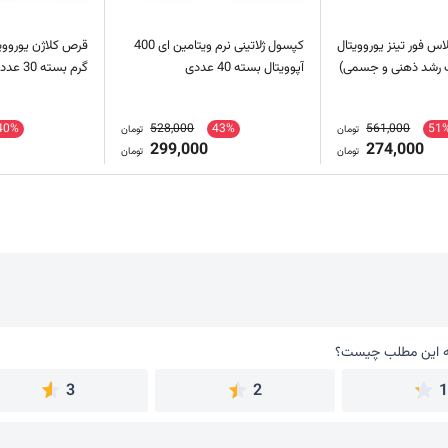
س فور تینز یوروویتال
کپسول ژلاتینی نرم ویتامین ای 400
آپوویتال بسته 40 عددی
گرم بسته 30 عددی
40%
528,000
43%
561,000
51
تومان
تومان
299,000
274,000
تومان
تومان
 این مطلب چیست؟
به این مطلب چیست؟
3
2