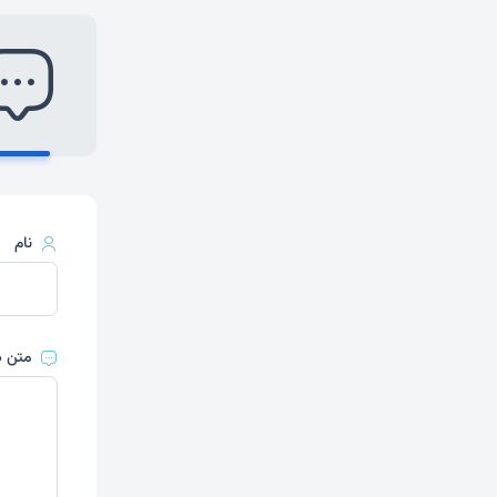
نام
متن د