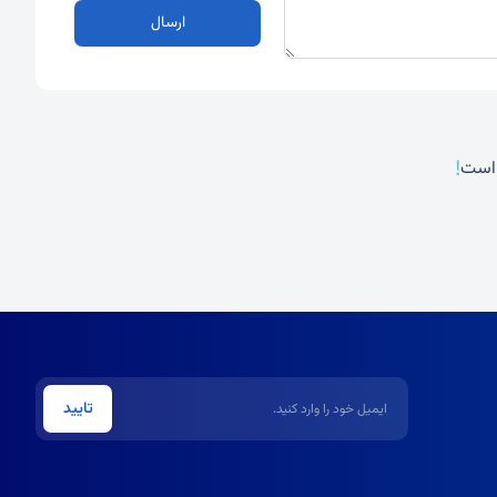
ارسال
!
 است
ایمیل
تایید