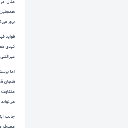
مثال، در 
همچنین، 
بروز می‌ک
فواید قه
غیرالکلی 
متفاوت ا
می‌تواند اثرات ن
جالب اینک
مصرف متع