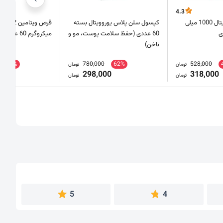
4.3
قرص کلاژن یوروویتال 1000 میلی
کپسول سلن پلاس یوروویتال بسته
60 عددی (حفظ سلامت پوست، مو و
میکروگرم 60 عدد
ناخن)
43%
780,000
62%
528,000
تومان
تومان
0
298,000
318,000
تومان
تومان
5
4