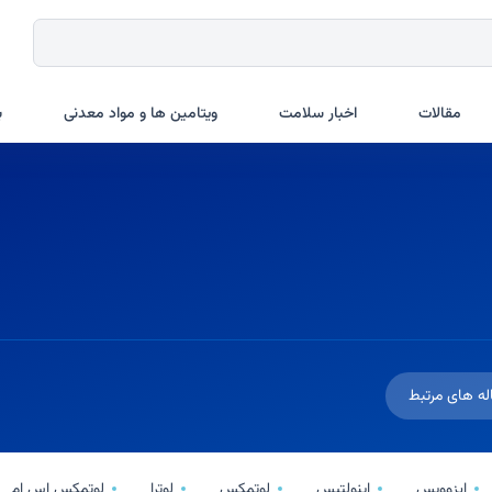
مقالات
اخبار سلامت
ویتامین ها و مواد معدنی
ب
له های مرتبط
ایزوویس
اینولتیس
لوتمکس
لوترا
لوتمکس اس ام