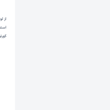
از ل
استف
کورت