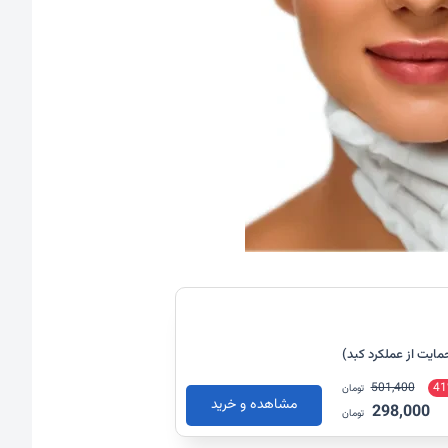
501,400
41
تومان
مشاهده و خرید
298,000
تومان