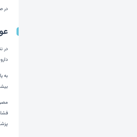
در ص
عو
در ن
دارو
به ی
بیشت
مصرف
فشار
پزشک