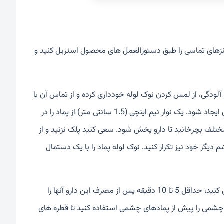
لنزهای تماسی را طبق دستورالعمل های محصول استریل کنید و
آلودگی، از لمس کردن نوک لوله خودداری کرده و از تماس آن با
چشم یا سطوح دیگر پرهیز کنید. پلک پایین را به آرامی پایین بکشید تا حفره ای ایجاد شود. یک نوار نیم اینچی (1.5 سانتی متر) از پماد را در
ختلف بچرخانید تا دارو پخش شود. سعی کنید پلک نزنید و از
ر خود نیز تکرار کنید. نوک لوله پماد را با یک دستمال
اگر از انواع دیگری از داروهای چشمی (مانند قطره یا پمادهای دیگر) استفاده می کنید، حداقل 5 تا 10 دقیقه پس از مصرف این دارو آنها را
نید). قطره های چشمی را پیش از پمادهای چشمی استفاده کنید تا قطره های