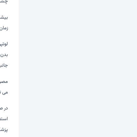
چشمی
بیشت
زمان
بدن 
جانب
مصرف
می ت
در ص
استف
پزشک