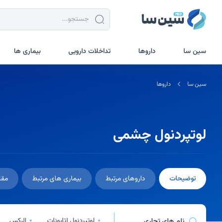
جستجو در سین سا
سین سا
داروها
تداخلات دارویی
بیماری ها
سین سا
داروها
لوتپردنول چشمی
توضیحات
داروهای مرتبط
بیماری های مرتبط
مقا
لوتپردنول اتابونات
الرکس
نام های تجاری