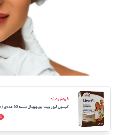
کپسول لیور ویت یوروویتال بسته 60 عددی (حمایت از عملکرد کبد)
%