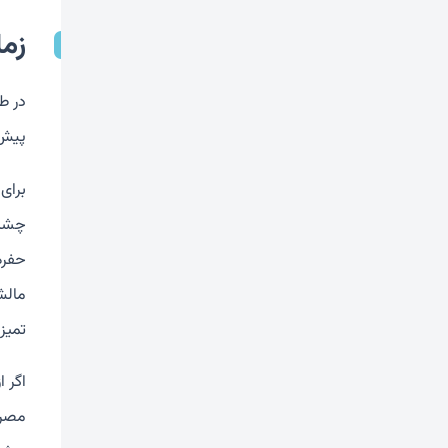
زم
در ط
پیش 
برای
حفره
مالش
تمیز 