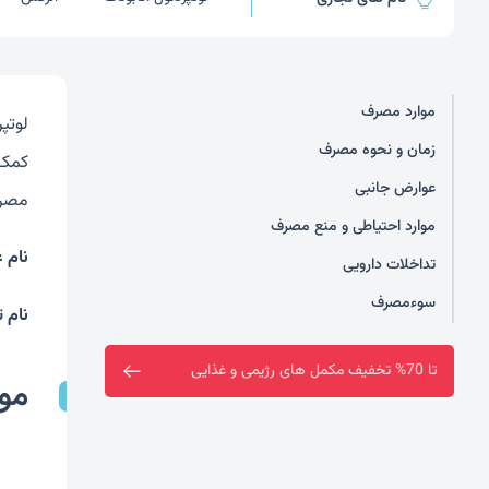
موارد مصرف
لوتپ
زمان و نحوه مصرف
کمک 
عوارض جانبی
مصرف
موارد احتیاطی و منع مصرف
نام 
تداخلات دارویی
سوءمصرف
نام ت
فروشگاه سین سا افتتاح شد
مو