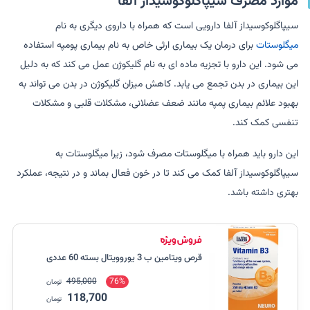
موارد مصرف سیپاگلوکوسیداز آلفا
سیپاگلوکوسیداز آلفا دارویی است که همراه با داروی دیگری به نام
میگلوستات
برای درمان یک بیماری ارثی خاص به نام بیماری پومپه استفاده
می شود. این دارو با تجزیه ماده ای به نام گلیکوژن عمل می کند که به دلیل
این بیماری در بدن تجمع می یابد. کاهش میزان گلیکوژن در بدن می تواند به
بهبود علائم بیماری پمپه مانند ضعف عضلانی، مشکلات قلبی و مشکلات
تنفسی کمک کند.
این دارو باید همراه با میگلوستات مصرف شود، زیرا میگلوستات به
سیپاگلوکوسیداز آلفا کمک می کند تا در خون فعال بماند و در نتیجه، عملکرد
بهتری داشته باشد.
قرص ویتامین ب 3 یوروویتال بسته 60 عددی
495,000
76%
تومان
118,700
تومان