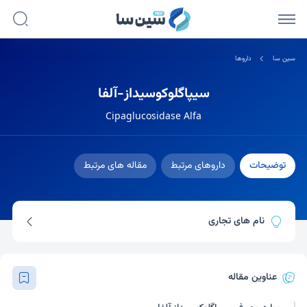
سین سا
داروها
سیپاگلوکوسیداز-آلفا
Cipaglucosidase Alfa
توضیحات
داروهای مرتبط
مقاله های مرتبط
نام های تجاری
پومبیلیتی
عناوین مقاله