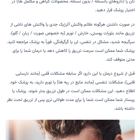
تان را (داروهای بانسخه / بدون نسخه، محصولات گیاهی و مکلمل ها) در
اختیار پزشک قرار دهید.
در صورت داشتن هرگونه علائم واکنش آلرژیک جدی یا واکنش های ناشی از
تزریق مانند بثورات پوستی، خارش / تورم (به خصوص صورت / زبان / گلو)،
سرگیجه شدید، مشکل در تنفس، لرز یا گرگرفتگی، فوراً به پزشک مراجعه کنید.
پزشک شما ممکن است سرعت تزریق را کاهش دهد یا درمان شما را برای
مدتی متوقف کند.
قبل از شروع درمان با این دارو، اگر سابقه مشکلات قلبی (مانند نارسایی
قلبی)، مشکلات تنفسی (مانند مایع در ریه ها) یا تورم دارید، به پزشک خود
اطلاع دهید. این مشکلات ممکن است در طول تزریق بدتر شوند. پزشک یا
پرستار شما ممکن است شما را برای مدت طولانی تری پس از تزریق تحت نظر
داشته باشد.