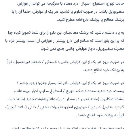
حالت تهوع، استفراغ، اسهال، درد معده یا سرگیجه می تواند از عوارض
سفپروزیل باشد. در صورت تداوم یا تشدید هر یک از عوارض، حتماً آن را با
پزشک معالج یا پزشک داروخانه مطرح کنید.
به یاد داشته باشید که پزشک معالجتان این دارو را برای شما تجویز کرده چرا
که بر این باور است که منافع این دارو بیشتر از عوارض آن است. بیشتر افراد با
مصرف سفپروزیل، دچار عوارض جانبی جدی نمی شوند.
در صورت بروز هر یک از این عوارض جانبی: خستگی / ضعف غیرمعمول، فوراً
به پزشک خود اطلاع دهید.
در صورت بروز هر یک از این عوارض نادر اما بسیار جدی: زردی چشم /
پوست، درد شدید معده / شکم، تهوع / استفراغ مداوم، ادرار تیره، علائم
مشکلات کلیوی (مانند تغییر در مقدار ادرار)، علائم عفونت جدید (مانند تب،
گلودرد مداوم)، کبودی / خونریزی آسان، تغییرات ذهنی / خلقی (مانند گیجی)،
فوراً به پزشک خود اطلاع دهید.
داروی سفپروزیل به ندرت می تواند به دلیل وجود یک باکتری مقاوم باعث