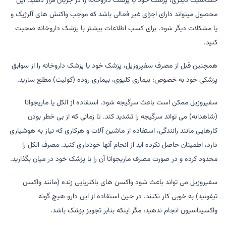
حساسیت دیگری، پزشک خود یا پزشک داروخانه را در جریان قرار دهید. این
محصول میتواند دارای اجزای غیر فعالی باشد که موجب واکنش های آلرژیک و
یا مشکلات دیگر شود. برای کسب اطلاعات بیشتر با پزشک داروخانه صحبت
کنید.
همچنین قبل از مصرف سفپروزیل، پزشک خود یا پزشک داروخانه را از سوابق
پزشکی خود به خصوص: بیماری کلیوی، بیماری روده (کولیت) مطلع سازید.
سفپروزیل ممکن است باعث سرگیجه شود. استفاده از الکل یا ماریجوانا
(شاهدانه) می تواند سرگیجه را تشدید کند. تا زمانی که از بی خطر بودن
کارهایی مانند رانندگی، استفاده از ماشین آلات و هرکاری که نیاز به هوشیاری
دارد، اطمینان حاصل نکرده اید از انجام آنها خودداری کنید. مصرف الکل را
محدود کرده و در صورت مصرف ماریجوانا آن را با پزشک خود در میان بگذارید.
سفپروزیل می تواند باعث شود واکسن های باکتریایی زنده (مانند واکسن
تیفوئید) به خوبی کار نکنند. در حین استفاده از این دارو هیچ گونه
واکسیناسیون انجام ندهید، مگر اینکه بنابر تجویز پزشک باشد.