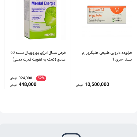
فرآورده دارویی طبیعی هلیگزور اِم
قرص منتال انرژی یوروویتال بسته 60
بسته سری 1
عددی (کمک به تقویت قدرت ذهنی)
924,000
52%
تومان
448,000
10,500,000
تومان
تومان