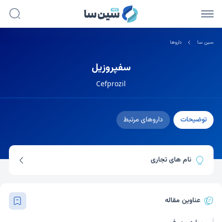
سین سا
داروها
سفپروزیل
Cefprozil
توضیحات
داروهای مرتبط
نام های تجاری
سفزیل
عناوین مقاله