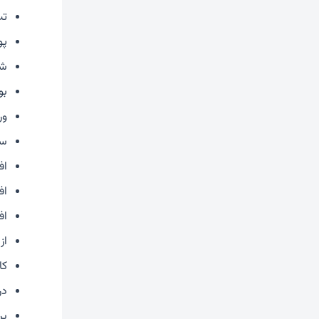
تب
پو
شک
بو
ور
سو
اف
اف
اف
از
کا
در
پر