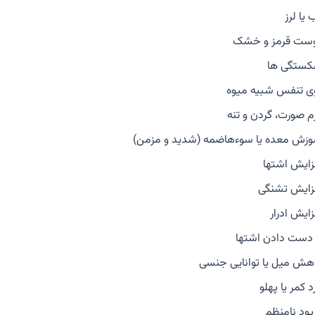
 یا لرز
ست قرمز و خشک
ستگی ها
ی تنفس شبیه میوه
م صورت، گردن و تنه
زش معده یا سوءهاضمه (شدید و مزمن)
زایش اشتها
زایش تشنگی
زایش ادرار
 دست دادن اشتها
هش میل یا توانایی جنسی
د کمر یا پهلو
یود نامنظم