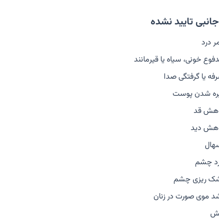
انبی تایید نشده
ر درد
فوع خونی، سیاه یا قیرمانند
فه یا گرفتگی صدا
ره شدن پوست
هش قد
هش دید
هال
د چشم
ک ریزی چشم
د موی صورت در زنان
ش