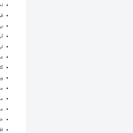
اح
قر
بی
آب
لر
ع
گل
ور
مش
مش
مش
خس
اف