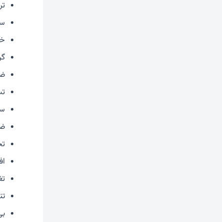
تر
سر
خش
گر
ضر
تب
سر
ضر
تح
اف
تغ
تن
بی