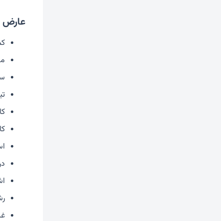
عارض ج
کم
مد
سر
تی
کا
کا
اس
در
اش
رش
غ