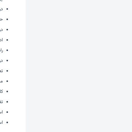
در
حا
در
اد
را
در
تع
مش
کا
تغ
اس
اس