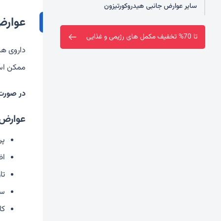
سایر عوارض جانبی هیدروکورتیزون
عوارض
تا 70% تخفیف مکمل های رژیمی و غذایی
داروی هی
ممکن است
در صورت 
عوارض 
پر
اض
تا
سو
کا