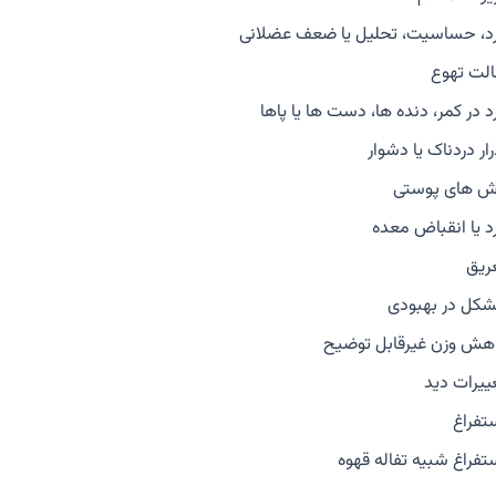
د، حساسیت، تحلیل یا ضعف عضلانی
لت تهوع
د در کمر، دنده ها، دست ها یا پاها
رار دردناک یا دشوار
ش های پوستی
د یا انقباض معده
ریق
کل در بهبودی
هش وزن غیرقابل توضیح
ییرات دید
تفراغ
تفراغ شبیه تفاله قهوه