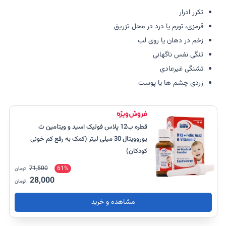
تکرر ادرار
قرمزی، تورم یا درد در محل تزریق
زخم در دهان یا روی لب
تنگی نفس ناگهانی
تشنگی غیرعادی
زردی چشم ها یا پوست
قطره ب12 پلاس فولیک اسید و ویتامین ث
یوروویتال 30 میلی لیتر (کمک به رفع کم خونی
کودکان)
71,500
61%
تومان
28,000
تومان
مشاهده و خرید