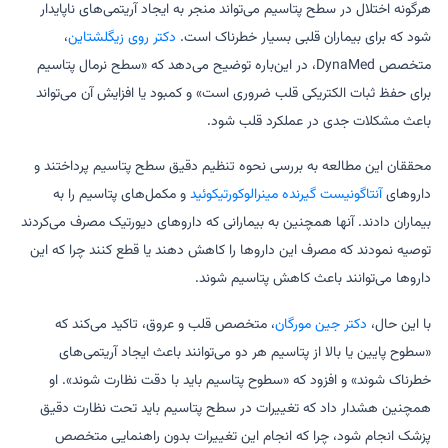
هرگونه اختلال در سطح پتاسیم می‌تواند منجر به ایجاد آریتمی‌های ناپایدار
شود که برای بیماران قلبی بسیار خطرناک است.
دکتر روی زیگلشتاین
،
متخصص DynaMed، در این‌باره توضیح می‌دهد که «سطح نرمال پتاسیم
برای حفظ ثبات الکتریکی قلب ضروری است» و کمبود یا افزایش آن می‌تواند
باعث مشکلات جدی در عملکرد قلب شود.
محققان این مطالعه به بررسی نحوه تنظیم دقیق سطح پتاسیم پرداختند و
داروهای
آنتاگونیست گیرنده مینرالوکورتیکوئید
و مکمل‌های پتاسیم را به
بیماران دادند. آنها همچنین به بیمارانی که داروهای دیورتیک مصرف می‌کردند
توصیه نمودند که مصرف این داروها را کاهش دهند یا قطع کنند چرا که این
داروها می‌توانند باعث کاهش پتاسیم شوند.
با این حال،
دکتر جین مورگان
، متخصص قلب و عروق، تاکید می‌کند که
«سطوح پایین یا بالا از پتاسیم هر دو می‌توانند باعث ایجاد آریتمی‌های
خطرناک شوند» و افزود که «سطوح پتاسیم باید با دقت نظارت شوند». او
همچنین هشدار داد که تغییرات در سطح پتاسیم باید تحت نظارت دقیق
پزشک انجام شود، چرا که انجام این تغییرات بدون راهنمایی متخصص