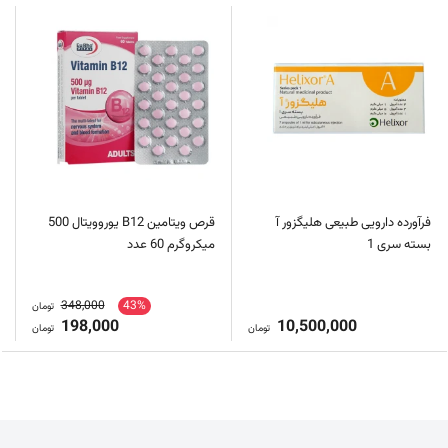
فرآورده دارویی طبیعی هلیگزور آ
قرص ویتامین B12 یوروویتال 500
بسته سری 1
میکروگرم 60 عدد
348,000
43%
تومان
198,000
10,500,000
تومان
تومان