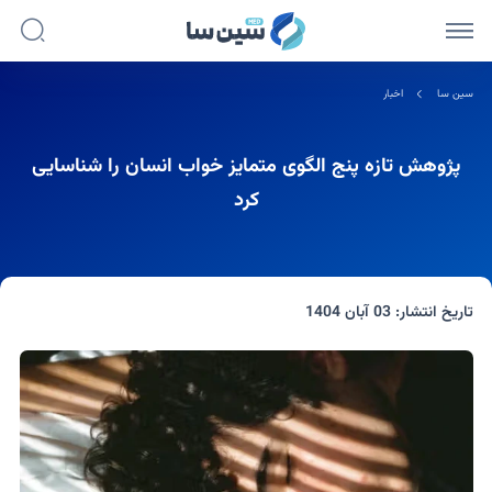
سین سا
اخبار
پژوهش تازه پنج الگوی متمایز خواب انسان را شناسایی
کرد
تاریخ انتشار:
03 آبان 1404