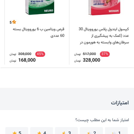
5
کپسول ایندول پلاس یوروویتال 30
قرص ویتامین ب 6 یوروویتال بسته
عدد (کمک به پیشگیری از
60 عددی
سرطان‌های وابسته به هورمون در
بانوان)
308,000
45%
517,000
37%
تومان
تومان
168,000
328,000
تومان
تومان
امتیازات
امتیاز شما به این مطلب چیست؟
امتیاز شما به این مطلب چیست؟
5
4
3
2
1