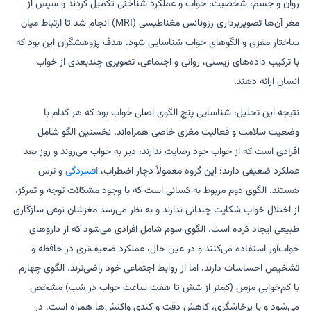
روان و جسم، شخصیت، خواب و عملکرد شناختی تکمیل کردند و سپس از
مغز آن‌ها تصویربرداری رزونانس مغناطیسی (MRI) انجام شد تا ارتباط میان
ساختار مغزی و الگوهای خواب شناسایی شود. هدف پژوهشگران این بود که
با ترکیب داده‌های زیستی، روانی و اجتماعی، تصویری چندبعدی از خواب
انسان ارائه دهند.
نتیجه این تحلیل، شناسایی پنج الگوی اصلی خواب بود که هر کدام با
وضعیت سلامت و فعالیت مغزی خاصی همراه‌اند. نخستین الگو شامل
افرادی است که از خواب خود رضایت ندارند، دیر به خواب می‌روند و روز بعد
عملکرد ضعیفی دارند؛ این گروه معمولاً دچار اضطراب،
افسردگی
و ترس
هستند. الگوی دوم مربوط به کسانی است که با وجود مشکلات توجه و تمرکز،
از اختلال خواب شکایت چندانی ندارند و به نظر می‌رسد مغزشان نوعی سازگاری
طبیعی ایجاد کرده است. الگوی سوم شامل افرادی می‌شود که از داروهای
خواب‌آور استفاده می‌کنند و در عین حال، عملکرد ضعیف‌تری در حافظه و
تشخیص احساسات دارند، اما از روابط اجتماعی خود راضی‌ترند. الگوی چهارم
با کم‌خوابی مزمن (کمتر از شش تا هفت ساعت خواب در شب) مشخص
می‌شود و با پرخاشگری، کاهش دقت و کندی واکنش‌ها همراه است. در