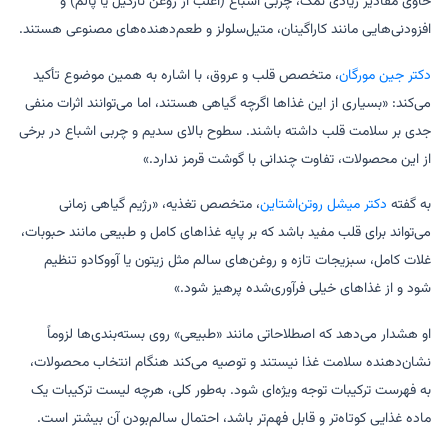
حاوی مقادیر زیادی نمک، چربی اشباع (اغلب از روغن نارگیل یا پالم) و
افزودنی‌هایی مانند کاراگینان، متیل‌سلولز و طعم‌دهنده‌های مصنوعی هستند.
دکتر جین مورگان
، متخصص قلب و عروق، با اشاره به همین موضوع تأکید
می‌کند: «بسیاری از این غذاها اگرچه گیاهی هستند، اما می‌توانند اثرات منفی
جدی بر سلامت قلب داشته باشند. سطوح بالای سدیم و چربی اشباع در برخی
از این محصولات، تفاوت چندانی با گوشت قرمز ندارد.»
به گفته
دکتر میشل روتن‌اشتاین
، متخصص تغذیه، «رژیم گیاهی زمانی
می‌تواند برای قلب مفید باشد که بر پایه غذاهای کامل و طبیعی مانند حبوبات،
غلات کامل، سبزیجات تازه و روغن‌های سالم مثل زیتون یا آووکادو تنظیم
شود و از غذاهای خیلی فرآوری‌شده پرهیز شود.»
او هشدار می‌دهد که اصطلاحاتی مانند «طبیعی» روی بسته‌بندی‌ها لزوماً
نشان‌دهنده سلامت غذا نیستند و توصیه می‌کند هنگام انتخاب محصولات،
به فهرست ترکیبات توجه ویژه‌ای شود. به‌طور کلی، هرچه لیست ترکیبات یک
ماده غذایی کوتاه‌تر و قابل فهم‌تر باشد، احتمال سالم‌بودن آن بیشتر است.