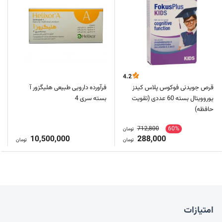
4.2
قرص جویدنی فوکوس پلاس کیدز
فرآورده دارویی طبیعی هلیگزور آ
یوروویتال بسته 60 عددی (تقویت
بسته سری 4
حافظه)
712,800
60%
تومان
10,500,000
288,000
تومان
تومان
امتیازات