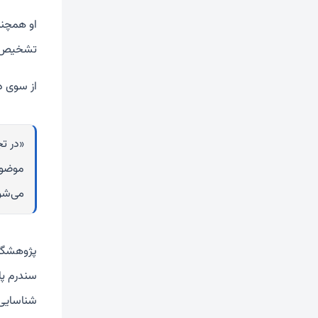
تشخیص دا
از سوی د
«در تج
موضوع
می‌شو
پژوهشگرا
سندرم پای
شناسایی 