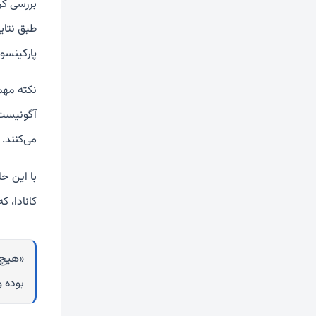
پارکینسو
نکته مهم‌
آگونیست‌
می‌کنند. 
با این ح
کانادا، 
«هیچ ش
بوده و