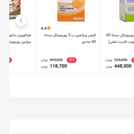
4.4
قرص منتال انرژی یوروویتال بسته 60
قرص ویتامین ب 3 یوروویتال بسته
هیالورون سائور پلاس 
ویت قدرت ذهنی)
60 عددی
بیوتین یوروویتال بسته 30 عد
14%
495,000
76%
924,000
تومان
تومان
0
118,700
448,000
تومان
تومان