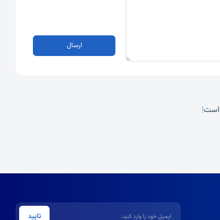
ارسال
!
 است
ایمیل
تایید