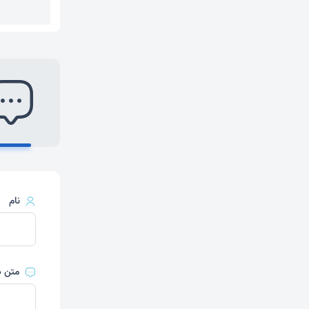
1
نام
متن د