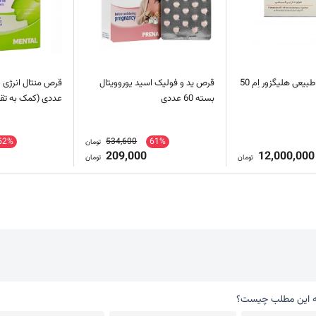
فرآورده دارویی طبیعی هلیگزور اِم 50
قرص ید و فولیک اسید یوروویتال
بسته 60 عددی
عددی (کمک به تق
52%
534,600
61%
تومان
209,000
12,000,000
تومان
تومان
 این مطلب چیست؟
به این مطلب چیست؟