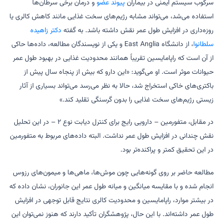
سرکوب سیستم ایمنی در بیماران
پیوند عضو
و درمان برخی سرطان‌ها
استفاده می‌شد، می‌تواند مشابه رژیم‌های سخت غذایی مانند کاهش کالری یا
روزه‌داری در افزایش طول عمر نقش داشته باشد. به گفته
دکتر زاهیده
سلطانوا
، از دانشگاه East Anglia و یکی از نویسندگان مطالعه، داده‌ها حاکی
از آن است که راپامایسین تقریباً همانند محدودیت غذایی در بهبود طول عمر
حیوانات موثر است. او می‌گوید: «این دارو که بیش از پنجاه سال پیش از
باکتری‌های خاکی استخراج شد، حالا به نظر می‌رسد می‌تواند بسیاری از آثار
زیستی رژیم‌های سخت غذایی را بدون گرسنگی تقلید کند.»
در مقابل، متفورمین – دارویی رایج برای کنترل دیابت نوع ۲ – در این تحلیل
نقش چندانی در افزایش طول عمر نداشت. البته داده‌های مربوط به متفورمین
در این تحقیق کمتر و پراکنده‌تر بود.
مطالعه حاضر بر روی گونه‌هایی چون موش‌ها، ماهی‌ها و میمون‌های رزوس
انجام شده و با مقایسه میانگین و میانه طول عمر این جانوران، نشان داده که
در بیشتر موارد، راپامایسین و محدودیت کالری نتایج قابل توجهی در افزایش
طول عمر داشته‌اند. با این حال، پژوهشگران تأکید دارند که هنوز نمی‌توان این