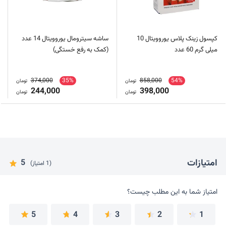
کپسول زینک پلاس یوروویتال 10
ساشه سیترومال یوروویتال 14 عدد
میلی گرم 60 عدد
(کمک به رفع خستگی)
374,000
35%
858,000
54%
تومان
تومان
244,000
398,000
تومان
تومان
امتیازات
5
(1 امتیاز)
امتیاز شما به این مطلب چیست؟
امتیاز شما به این مطلب چیست؟
5
4
3
2
1