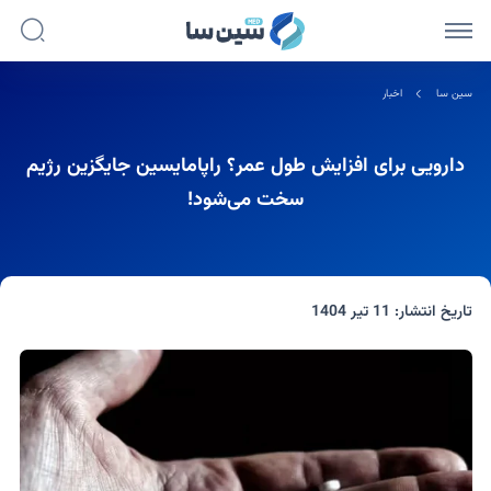
سین سا
اخبار
دارویی برای افزایش طول عمر؟ راپامایسین جایگزین رژیم
سخت می‌شود!
تاریخ انتشار:
11 تیر 1404