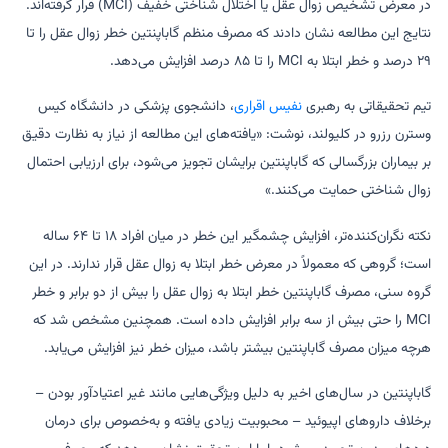
در معرض تشخیص زوال عقل یا اختلال شناختی خفیف (MCI) قرار گرفته‌اند.
نتایج این مطالعه نشان دادند که مصرف منظم گاباپنتین خطر زوال عقل را تا
۲۹ درصد و خطر ابتلا به MCI را تا ۸۵ درصد افزایش می‌دهد.
تیم تحقیقاتی به رهبری
نفیس اقراری
، دانشجوی پزشکی در دانشگاه کیس
وسترن رزرو در کلیولند، نوشت: «یافته‌های این مطالعه از نیاز به نظارت دقیق
بر بیماران بزرگسالی که گاباپنتین برایشان تجویز می‌شود، برای ارزیابی احتمال
زوال شناختی حمایت می‌کنند.»
نکته نگران‌کننده‌تر، افزایش چشمگیر این خطر در میان افراد ۱۸ تا ۶۴ ساله
است؛ گروهی که معمولاً در معرض خطر ابتلا به زوال عقل قرار ندارند. در این
گروه سنی، مصرف گاباپنتین خطر ابتلا به زوال عقل را بیش از دو برابر و خطر
MCI را حتی بیش از سه برابر افزایش داده است. همچنین مشخص شد که
هرچه میزان مصرف گاباپنتین بیشتر باشد، میزان خطر نیز افزایش می‌یابد.
گاباپنتین در سال‌های اخیر به دلیل ویژگی‌هایی مانند غیر اعتیادآور بودن –
برخلاف داروهای اپیوئید – محبوبیت زیادی یافته و به‌خصوص برای درمان