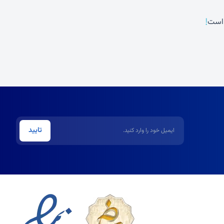
!
 است
ایمیل
تایید