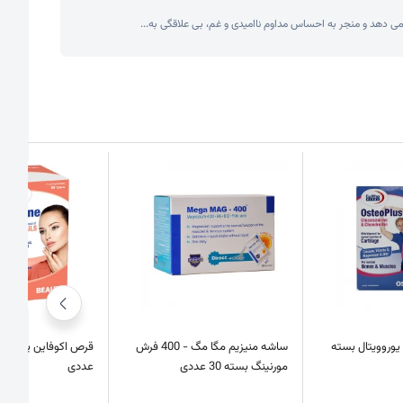
می دهد و منجر به احساس مداوم ناامیدی و غم، بی علاقگی به...
وروویتال بسته
ساشه منیزیم مگا مگ - 400 فرش
مورنینگ بسته 30 عددی
عددی