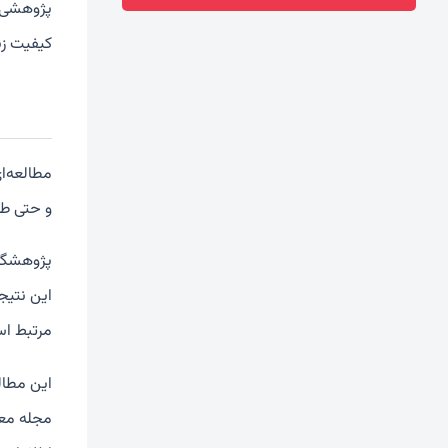
پژوهشی ج
کیفیت زن
مطالعه‌ا
و حتی طو
این نتیج
مرتبط ا
این مطال
مجله مع