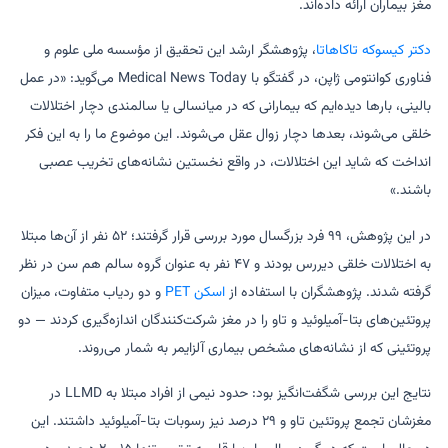
مغز بیماران ارائه داده‌اند.
دکتر کیسوکه تاکاهاتا
، پژوهشگر ارشد این تحقیق از مؤسسه ملی علوم و
فناوری کوانتومی ژاپن، در گفتگو با Medical News Today می‌گوید: «در عمل
بالینی، بارها دیده‌ایم که بیمارانی که در میانسالی یا سالمندی دچار اختلالات
خلقی می‌شوند، بعدها دچار زوال عقل می‌شوند. این موضوع ما را به این فکر
انداخت که شاید این اختلالات، در واقع نخستین نشانه‌های تخریب عصبی
باشند.»
در این پژوهش، ۹۹ فرد بزرگسال مورد بررسی قرار گرفتند؛ ۵۲ نفر از آن‌ها مبتلا
به اختلالات خلقی دیررس بودند و ۴۷ نفر به عنوان گروه سالم هم سن در نظر
گرفته شدند. پژوهشگران با استفاده از
اسکن PET
و دو ردیاب متفاوت، میزان
پروتئین‌های بتا-آمیلوئید و تاو را در مغز شرکت‌کنندگان اندازه‌گیری کردند — دو
پروتئینی که از نشانه‌های مشخص بیماری آلزایمر به شمار می‌روند.
نتایج این بررسی شگفت‌انگیز بود: حدود نیمی از افراد مبتلا به LLMD در
مغزشان تجمع پروتئین تاو و ۲۹ درصد نیز رسوبات بتا-آمیلوئید داشتند. این